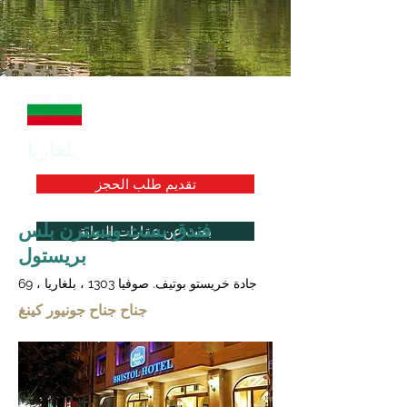
بلغاريا
تقديم طلب الحجز
فندق بست ويسترن بلس
بحث عن عقارات البوابة
بريستول
69 ، جادة خريستو بوتيف. صوفيا 1303 ، بلغاريا
جناح جناح جونيور كينغ