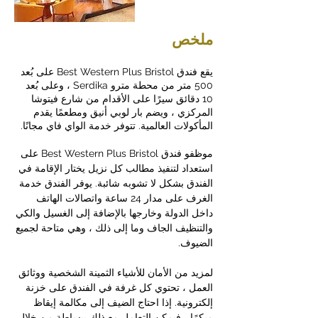
ملخص
يقع فندق Best Western Plus Bristol على بُعد
500 متر من محطة مترو Serdika ، وعلى بُعد
10 دقائق سيرًا على الأقدام من شارع فيتوشا
المركزي ، ويضم بار لوبي أنيق ومطعمًا يقدم
المأكولات العالمية. تتوفر خدمة الواي فاي مجانًا.
موظفو فندق Best Western Plus Bristol على
استعداد لتنفيذ مطالب كل نزيل يختار الإقامة في
الفندق بشكل لا تشوبه شائبة. يوفر الفندق خدمة
الغرف على مدار 24 ساعة واتصالات الهاتف
داخل الدولة وخارجها بالإضافة إلى الغسيل والكي
والتنظيف الجاف وما إلى ذلك ، وهي متاحة لجميع
الضيوف.
لمزيد من الأمان للأشياء الثمينة الشخصية ووثائق
العمل ، تحتوي كل غرفة في الفندق على خزنة
إلكترونية. إذا احتاج الضيف إلى مكالمة إيقاظ
مبكرًا ، فيمكن التعامل مع ذلك ببساطة من خلال