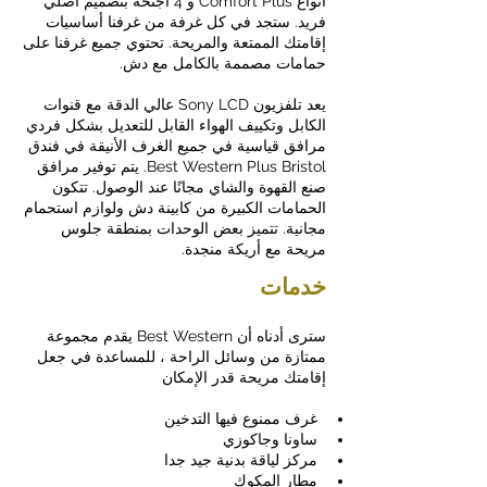
أنواع Comfort Plus و 4 أجنحة بتصميم أصلي
فريد. ستجد في كل غرفة من غرفنا أساسيات
إقامتك الممتعة والمريحة. تحتوي جميع غرفنا على
حمامات مصممة بالكامل مع دش.
يعد تلفزيون Sony LCD عالي الدقة مع قنوات
الكابل وتكييف الهواء القابل للتعديل بشكل فردي
مرافق قياسية في جميع الغرف الأنيقة في فندق
Best Western Plus Bristol. يتم توفير مرافق
صنع القهوة والشاي مجانًا عند الوصول. تتكون
الحمامات الكبيرة من كابينة دش ولوازم استحمام
مجانية. تتميز بعض الوحدات بمنطقة جلوس
مريحة مع أريكة منجدة.
خدمات
سترى أدناه أن Best Western يقدم مجموعة
ممتازة من وسائل الراحة ، للمساعدة في جعل
إقامتك مريحة قدر الإمكان
غرف ممنوع فيها التدخين
ساونا وجاكوزي
مركز لياقة بدنية جيد جدا
مطار المكوك