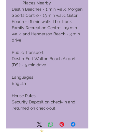
Places Nearby
Destin Beaches - 1 min walk, Morgan
Sports Centre - 13 min walk, Gator
Beach - 16 min walk, The Track
Family Recreation Centre - 19 min
walk, and Henderson Beach - 3 min
drive
Public Transport
Destin-Fort Walton Beach Airport
(DSI) - 5 min drive
Languages
English
House Rules
Security Deposit on check-in and
returned on check-out.