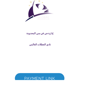
نادي العطلات العالمي
إدارة جي في سي المحدودة
GVC Management هي شركة محدودة مسجلة في ماليزيا. رقم
تسجيل الشركة
003206286
-T
نادي العطلات العالمي
Global Vacation Club Ltd هي شركة محدودة مسجلة في إنجلترا
وويلز. رقم تسجيل الشركة
12346367
كتيب GVC قم بتنزيل حزمة
GVC XPRESS Loyalty Card
GVC Promotional Video - Dream Vacation
PAYMENT LINK
The Global Vacation Club جميع الحقوق محفوظة
2017-2022
©