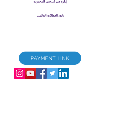
إدارة جي في سي المحدودة
GVC Management هي شركة محدودة مسجلة في ماليزيا. رقم
تسجيل الشركة
003206286
-T
نادي العطلات العالمي
Global Vacation Club Ltd هي شركة محدودة مسجلة في إنجلترا
وويلز. رقم تسجيل الشركة
12346367
كتيب GVC قم بتنزيل حزمة
GVC XPRESS Loyalty Card
GVC Promotional Video - Dream Vacation
PAYMENT LINK
The Global Vacation Club جميع الحقوق محفوظة
2017-2022
©