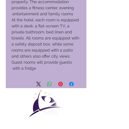
property. The accommodation
provides a fitness center, evening
entertainment and family rooms.
At the hotel, each room is equipped
with a desk, a flat-screen TV, a
private bathroom, bed linen and
towels. All rooms are equipped with
a safety deposit box, while some
rooms are equipped with a patio
and others also offer city views.
Guest rooms will provide guests
with a fridge.
نادي العطلات العالمي