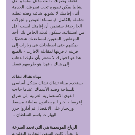
لحظة وصولك ، أنت مدلل تمامًا و كل
نشاط يمكن تصوره تحت تصرفك. الخدمة
أثناء إقامتك لا تشوبها شائبة وهذه عطلة
شاملة بالكامل (باستثناء الغوص والجولات
الخارجية). ستضمن أن إقامتك ليست أقل
من استثنائية. سيكون لديك الخاص بك أحد
الموظفين المعينين لمساعدتك شخصيًا ،
يمكنهم حتى اصطحابك في زيارات إلى
قريته / قريتها لمقابلة الأقارب - بالطبع
هذا هو اختيارك لا تشعر بأن عليك الذهاب
إلى هناك ، فهذا هو طريقهم فقط.
ميناء تشاك تشاك
يستخدم ميناء تشاك تشاك بشكل أساسي
للسباحة وصيد الأسماك. عندما جاءت
القوى الاستعمارية الغربية إلى شرق
إفريقيا ، أجبر البريطانيون سلطنة مسقط
وزنجبار على الانفصال ثم أداروا جزر
البهارات باسم السلطان ..
الرياح الموسمية هي التي تحدد السرعة
تاريخياً ، كانت السفن التجارية التقليدية