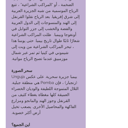
الضخمة ، أو "المراكب الشراعية" ، تتبع
الرياح الموسمية من شبه الجزيرة العربية
إلى شرق إفريقيا. بعد الرياح نقلوا القرنفل
إلى الهند والمنسوجات إلى الدول العربية
والفضة والخشب إلى جزر التوابل في
أونغوجا وبيمبا. ظلت المراكب الشراعية
شعارًا ثابتًا طوال تاريخ بيمبا. حتى يومنا هذا
، تبحر المراكب الشراعية من ويت إلى
شيموني في كينيا ثم تمر عبر شمال
موزمبيق عندما تصبح الرياح مواتية.
سحر الصورة
بيمبا جزيرة سحرية. على عكس Unguja
(زنجبار) ، فإن Pemba هي منطقة جبلية.
التلال المتموجة اللطيفة والوديان الخضراء
العميقة كلها مغطاة بغطاء كثيف من
القرنفل وجوز الهند والمانجو ومزارع
الفاكهة والمحاصيل الأخرى. يصعب تخيل
أرض أكثر خصوبة.
اين الجميع؟