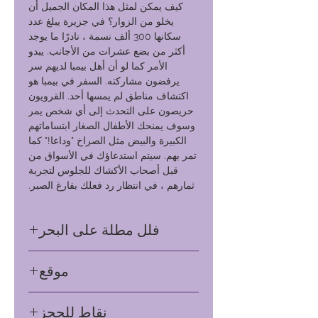
كيف يمكن لمثل هذا المكان الجميل أن
يخلو من الزوار؟ في جزيرة يبلغ عدد
سكانها 300 ألف نسمة ، نادرًا ما يوجد
أكثر من بضع عشرات من الأجانب. يبدو
الأمر كما لو أن أهل بيمبا لديهم سر
يرفضون مشاركته. السفر في بيمبا هو
اكتشاف مناطق لم يمسها أحد. القرويون
حريصون على التحدث إلى أي شخص يمر
وسوف يمنحك الأطفال الصغار ابتساماتهم
الكبيرة والبيض مثل الصراخ "وداعا!" كما
تمر بهم. سيتم استدعاؤك في الأسواق من
قبل أصحاب الأكشاك للجلوس لتجربة
ثمارهم ، في انتظار رد فعلك بفارغ الصبر.​
فلل مطلة على البحر
موقع
فيلات الواجهة البحرية - تتميز بتصميم
واسع وخاص بمخطط مفتوح ، مع سرير
زنجبار - إفريقيا
بحجم كينغ في المنتصف وحمام داخلي
نقاط للحجز
كبير. تتميز الفيلات بمزيج مثالي من ديكور