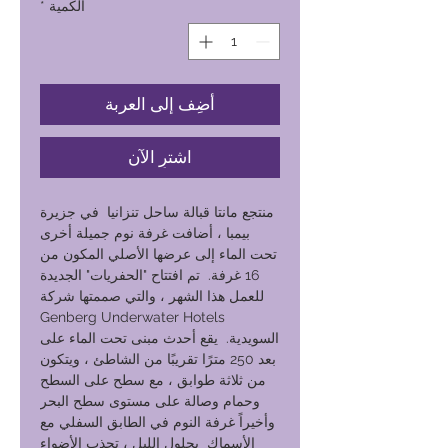
الكمية
*
أضِف إلى العربة
اشترِ الآن
منتجع مانتا قبالة ساحل تنزانيا في جزيرة
بيمبا ، أضافت غرفة نوم جميلة أخرى
تحت الماء إلى عرضها الأصلي المكون من
16 غرفة. تم افتتاح "الحفريات" الجديدة
للعمل هذا الشهر ، والتي صممتها شركة
Genberg Underwater Hotels
السويدية. يقع أحدث مبنى تحت الماء على
بعد 250 مترًا تقريبًا من الشاطئ ، ويتكون
من ثلاثة طوابق ، مع سطح على السطح
وحمام وصالة على مستوى سطح البحر
وأخيراً غرفة النوم في الطابق السفلي مع
الأسماك بحلول الليل ، تجذب الأضواء