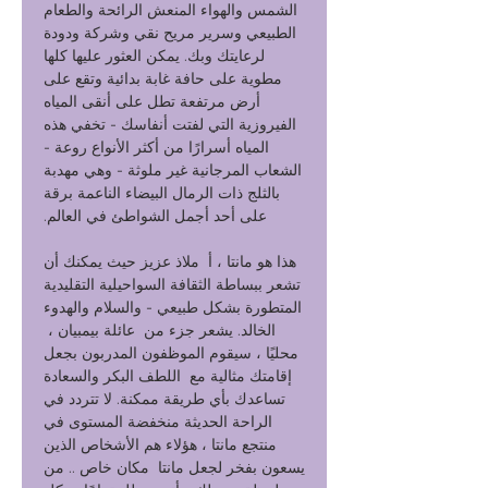
الشمس والهواء المنعش الرائحة والطعام
الطبيعي وسرير مريح نقي وشركة ودودة
لرعايتك وبك. يمكن العثور عليها كلها
مطوية على حافة غابة بدائية وتقع على
أرض مرتفعة تطل على أنقى المياه
الفيروزية التي لفتت أنفاسك - تخفي هذه
المياه أسرارًا من أكثر الأنواع روعة -
الشعاب المرجانية غير ملوثة - وهي مهدبة
بالثلج ذات الرمال البيضاء الناعمة برقة
على أحد أجمل الشواطئ في العالم.
هذا هو مانتا ، أ ملاذ عزيز حيث يمكنك أن
تشعر ببساطة الثقافة السواحيلية التقليدية
المتطورة بشكل طبيعي - والسلام والهدوء
الخالد. يشعر جزء من عائلة بيمبيان ،
محليًا ، سيقوم الموظفون المدربون بجعل
إقامتك مثالية مع اللطف البكر والسعادة
تساعدك بأي طريقة ممكنة. لا تتردد في
الراحة الحديثة منخفضة المستوى في
منتجع مانتا ، هؤلاء هم الأشخاص الذين
يسعون بفخر لجعل مانتا مكان خاص .. من