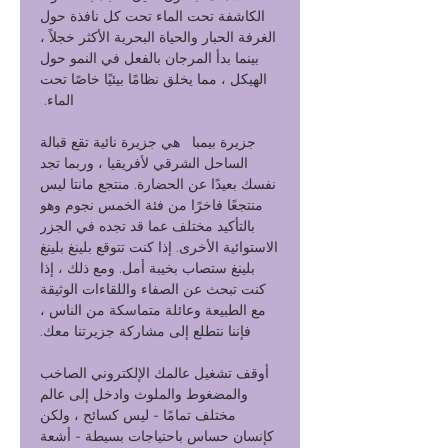
الكاشفة تحت الماء تحت كل نافذة حول
الغرفة الحبار والحياة البحرية الأكثر خجلاً ،
بينما بدأ المرجان بالفعل في النمو حول
الهيكل ، مما يخلق نظامًا بيئيًا خاصًا تحت
الماء.
جزيرة بيمبا هي جزيرة نائية تقع قبالة
الساحل الشرقي لأفريقيا ، وربما تجد
نفسك بعيدًا عن الحضارة. منتجع مانتا ليس
منتجعًا فاخرًا من فئة الخمس نجوم وهو
بالتأكيد مختلف عما قد تجده في الجزر
الاستوائية الأخرى. إذا كنت تتوقع بلينغ بلينغ
بلينغ ستصاب بخيبة أمل. ومع ذلك ، إذا
كنت تبحث عن الصفاء واللقاءات الوثيقة
مع الطبيعة وعائلة متماسكة من الناس ،
فإننا نتطلع إلى مشاركة جزيرتنا معك.
أوقف تشغيل عالمك الإلكتروني الصاخب
والمضغوط والملوث وادخل إلى عالم
مختلف تمامًا - ليس كسائح ، ولكن
كإنسان حساس باحتياجات بسيطة - أشعة