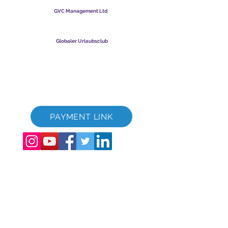
GVC Management Ltd
GVC Management ist eine in Malaysia registrierte Gesellschaft
mit beschränkter Haftung. Firmenregistrierungsnummer
003206286
-T
Globaler Urlaubsclub
Global Vacation Club Ltd ist eine in England und Wales
eingetragene Gesellschaft mit beschränkter Haftung.
Firmenregistrierungsnummer
12346367
GVC-Broschüren-Download-Suite
GVC XPRESS Loyalty Card
GVC-Werbevideo - Traumurlaub
PAYMENT LINK
©
2017 - 2022
The Global Vacation Club Alle Rechte vorbehalten