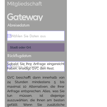
Mitgliedschaft
Abreisedatum
Rückflugdatum
Sobald Sie Ihre Anfrage eingereicht
haben, erledigt GVC den Rest.
GVC beschafft dann innerhalb von
24 Stunden mindestens 5 bis
maximal 10 Alternativen, die Ihrer
Anfrage entsprechen. Alles, was Sie
tun müssen, ist diejenige
auszuwählen, die Ihnen am besten
gefällt. Wenn Sie zusätzliche