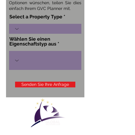
Optionen wünschen, teilen Sie dies
einfach Ihrem GVC Planner mit.
Select a Property Type
Wählen Sie einen
Eigenschaftstyp aus
Senden Sie Ihre Anfrage
Globaler Urlaubsclub