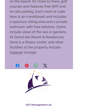
on the beach. It’s close to many golf
courses and features free WiFi and
on-site parking. Each room or suite
here is air-conditioned and includes
a spacious sitting area and a private
bathroom with free toiletries. Some
include views of the sea or gardens.
At Grand Isle Resort & Residences,
there is a fitness center, and other
facilities at the property include
luggage storage.
Globaler Urlaubsclub
GVC Management Ltd
GVC Management ist eine in Malaysia registrierte Gesellschaft