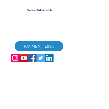
mit beschränkter Haftung. Firmenregistrierungsnummer
003206286
-T
Globaler Urlaubsclub
Global Vacation Club Ltd ist eine in England und Wales
eingetragene Gesellschaft mit beschränkter Haftung.
Firmenregistrierungsnummer
12346367
GVC-Broschüren-Download-Suite
GVC XPRESS Loyalty Card
GVC-Werbevideo - Traumurlaub
PAYMENT LINK
©
2017 - 2022
The Global Vacation Club Alle Rechte vorbehalten