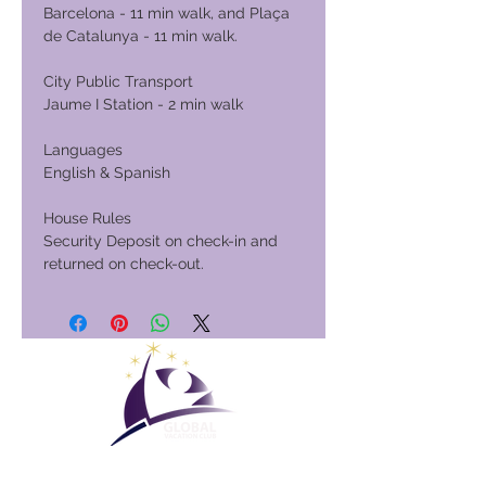
Barcelona - 11 min walk, and Plaça
de Catalunya - 11 min walk.
City Public Transport
Jaume I Station - 2 min walk
Languages
English & Spanish
House Rules
Security Deposit on check-in and
returned on check-out.
Globaler Urlaubsclub