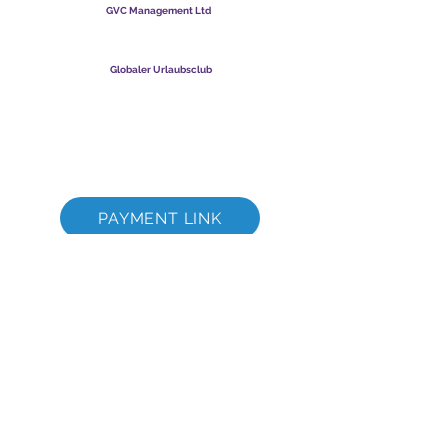
GVC Management Ltd
GVC Management ist eine in Malaysia registrierte Gesellschaft
mit beschränkter Haftung. Firmenregistrierungsnummer
003206286
-T
Globaler Urlaubsclub
Global Vacation Club Ltd ist eine in England und Wales
eingetragene Gesellschaft mit beschränkter Haftung.
Firmenregistrierungsnummer
12346367
GVC-Broschüren-Download-Suite
GVC XPRESS Loyalty Card
GVC-Werbevideo - Traumurlaub
PAYMENT LINK
©
2017 - 2022
The Global Vacation Club Alle Rechte vorbehalten