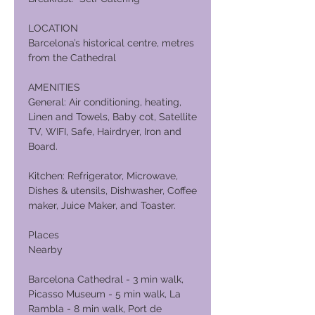
LOCATION
Barcelona’s historical centre, metres
from the Cathedral
AMENITIES
General: Air conditioning, heating,
Linen and Towels, Baby cot, Satellite
TV, WIFI, Safe, Hairdryer, Iron and
Board.
Kitchen: Refrigerator, Microwave,
Dishes & utensils, Dishwasher, Coffee
maker, Juice Maker, and Toaster.
Places
Nearby
Barcelona Cathedral - 3 min walk,
Picasso Museum - 5 min walk, La
Rambla - 8 min walk, Port de