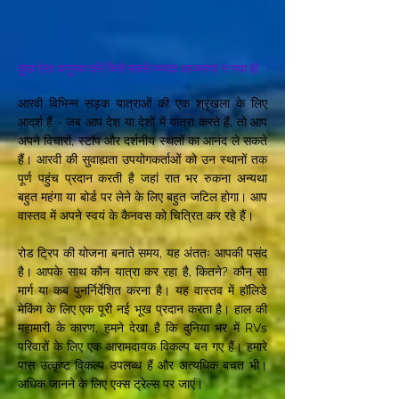
कुछ ऐसा अनुभव करें जिसे सबसे ज्यादा आजमाया न गया हो
आरवी विभिन्न सड़क यात्राओं की एक श्रृंखला के लिए
आदर्श हैं - जब आप देश या देशों में यात्रा करते हैं, तो आप
अपने विचारों, स्टॉप और दर्शनीय स्थलों का आनंद ले सकते
हैं। आरवी की सुवाह्यता उपयोगकर्ताओं को उन स्थानों तक
पूर्ण पहुंच प्रदान करती है जहां रात भर रुकना अन्यथा
बहुत महंगा या बोर्ड पर लेने के लिए बहुत जटिल होगा। आप
वास्तव में अपने स्वयं के कैनवस को चित्रित कर रहे हैं।
रोड ट्रिप की योजना बनाते समय, यह अंततः आपकी पसंद
है। आपके साथ कौन यात्रा कर रहा है, कितने? कौन सा
मार्ग या कब पुनर्निर्देशित करना है। यह वास्तव में हॉलिडे
मेकिंग के लिए एक पूरी नई भूख प्रदान करता है। हाल की
महामारी के कारण, हमने देखा है कि दुनिया भर में RVs
परिवारों के लिए एक आरामदायक विकल्प बन गए हैं। हमारे
पास उत्कृष्ट विकल्प उपलब्ध हैं और अत्यधिक बचत भी।
अधिक जानने के लिए एक्स ट्रेल्स पर जाएं।