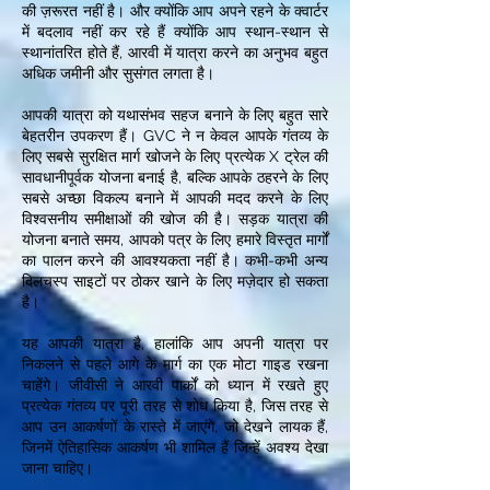
की ज़रूरत नहीं है। और क्योंकि आप अपने रहने के क्वार्टर
में बदलाव नहीं कर रहे हैं क्योंकि आप स्थान-स्थान से
स्थानांतरित होते हैं, आरवी में यात्रा करने का अनुभव बहुत
अधिक जमीनी और सुसंगत लगता है।
आपकी यात्रा को यथासंभव सहज बनाने के लिए बहुत सारे
बेहतरीन उपकरण हैं। GVC ने न केवल आपके गंतव्य के
लिए सबसे सुरक्षित मार्ग खोजने के लिए प्रत्येक X ट्रेल की
सावधानीपूर्वक योजना बनाई है, बल्कि आपके ठहरने के लिए
सबसे अच्छा विकल्प बनाने में आपकी मदद करने के लिए
विश्वसनीय समीक्षाओं की खोज की है। सड़क यात्रा की
योजना बनाते समय, आपको पत्र के लिए हमारे विस्तृत मार्गों
का पालन करने की आवश्यकता नहीं है। कभी-कभी अन्य
दिलचस्प साइटों पर ठोकर खाने के लिए मज़ेदार हो सकता
है।
यह आपकी यात्रा है, हालांकि आप अपनी यात्रा पर
निकलने से पहले आगे के मार्ग का एक मोटा गाइड रखना
चाहेंगे। जीवीसी ने आरवी पार्कों को ध्यान में रखते हुए
प्रत्येक गंतव्य पर पूरी तरह से शोध किया है, जिस तरह से
आप उन आकर्षणों के रास्ते में जाएंगे, जो देखने लायक हैं,
जिनमें ऐतिहासिक आकर्षण भी शामिल हैं जिन्हें अवश्य देखा
जाना चाहिए।