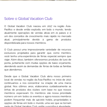
Global Vacation Club uma presença global
Sobre o Global Vacation Club
O Global Vacation Club nasceu em 2017 na região Ásia-
Pacífico e desde então explodiu em todo o mundo, tendo
atualmente operações de vendas ativas em 21 países e é
um dos conceitos de crescimento mais rápido no mercado
atual, principalmente devido à gama de produtos
disponibilizada para nossos membros.
O Club possui uma impressionante variedade de recursos
exclusivos projetados para garantir que, como membro,
você tenha uma experiência de férias especial sempre que
viajar. Além disso, também oferecemos produtos de luxo de
ponta, juntamente com muitas opções de baixo orçamento,
atendendo assim às demandas de férias de todas as famílias
que atendemos.
Desde que o Global Vacation Club abriu nosso primeiro
local de vendas na região da Ásia-Pacífico no início de 2017,
continuamos a nos concentrar na criação de uma marca
global. Nos últimos anos, elaboramos cuidadosamente as
linhas de produtos dos clubes com base no que nossos
membros esperavam. Os membros são nossa prioridade
número um em todos os eventos e agora nossos membros
podem frequentar mais de 140.000 hotéis, propriedades e
opções de férias em todo o mundo, uma vez que se tornam
parte do Global Vacation Club, então a escolha é abundante.