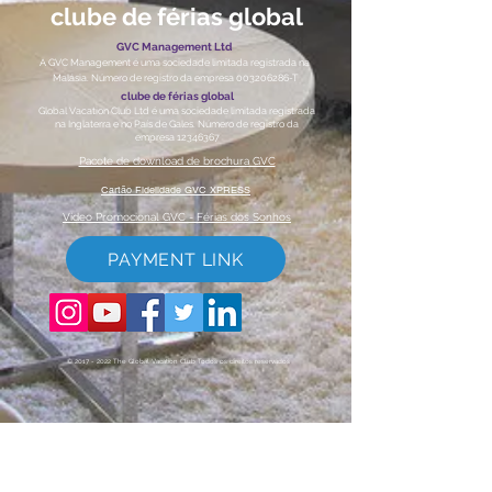
clube de férias global
GVC Management Ltd
A GVC Management é uma sociedade limitada registrada na
Malásia. Número de registro da empresa
003206286
-T
clube de férias global
Global Vacation Club Ltd é uma sociedade limitada registrada
na Inglaterra e no País de Gales. Número de registro da
empresa
12346367
Pacote de download de brochura GVC
Cartão Fidelidade GVC XPRESS
Vídeo Promocional GVC - Férias dos Sonhos
PAYMENT LINK
©
2017 - 2022
The Global Vacation Club Todos os direitos reservados