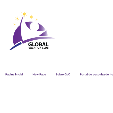
GVC POINTS CHART USD
GVC POIN
GVC MEMBERS LOUNGE
Pagina inicial
New Page
Sobre GVC
Portal de pesquisa de ho