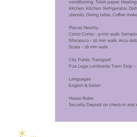
conditioning, Toilet paper, Heatin
Kitchen: Kitchen, Refrigerator, Di
utensils, Dining table, Coffee make
Place
Corso Como - 9 min walk, Sempion
Sforzesco - 10 min walk, Arco dell
Scala - 18 min walk.
City Public Transport
P.za Lega Lombarda Tram Stop - 
Languages
English & Italian
House Rules
Security Deposit on check-in and 