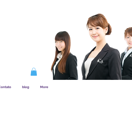
NA A ASSINATURA
Contato
blog
More