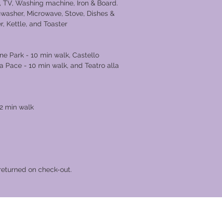
g, TV, Washing machine, Iron & Board.
shwasher, Microwave, Stove, Dishes &
r, Kettle, and Toaster
s Nearby
e Park - 10 min walk, Castello
a Pace - 10 min walk, and Teatro alla
2 min walk
returned on check-out.