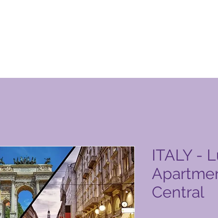
uto do Global Vacation Club
ITALY - 
Apartmen
Central
Preço
5696,00 PHP