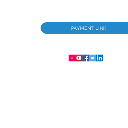
a
PAYMENT LINK
 empresa
itada
úmero de