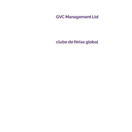
férias global
GVC Management Ltd
A GVC Management é uma sociedade limitad
registrada na Malásia. Número de registro da
003206286-T
clube de férias global
nts.com
Global Vacation Club Ltd é uma sociedade lim
registrada na Inglaterra e no País de Gales. N
sapp.com
registro da empresa 12346367
 GVC - Férias dos
GVC Affiliates Introduction
Do Not Sell My Personal Information
 de brochura GVC
Coronavírus Atualização COVID
XPRESS
19