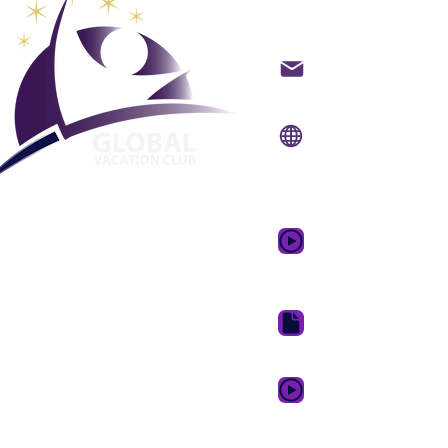
clube de 
Contato por e-mail
Local na rede
Internet:
www.gvcpoi
Aplicativo
móvel:
www.gvcpoint
Vídeo Promocional
Sonhos
Pacote de download
Cartão Fidelidade GVC 