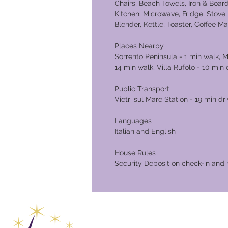
Chairs, Beach Towels, Iron & Boa
Kitchen: Microwave, Fridge, Stove,
Blender, Kettle, Toaster, Coffee 
Places Nearby
Sorrento Peninsula - 1 min walk, M
14 min walk, Villa Rufolo - 10 min 
Public Transport
Vietri sul Mare Station - 19 min dr
Languages
Italian and English
House Rules
Security Deposit on check-in and 
clube de 