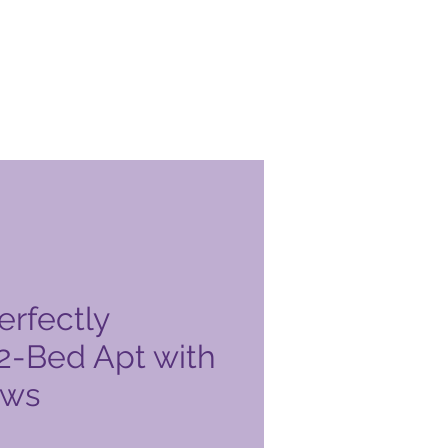
erfectly
2-Bed Apt with
ews