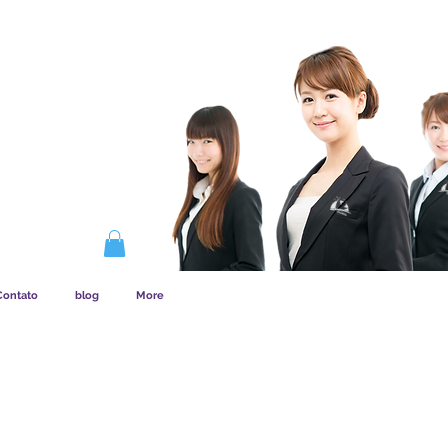
NA A ASSINATURA
Contato
blog
More