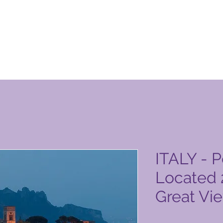
uto do Global Vacation Club
ITALY - P
Located 
Great Vi
Preço
5184,00 PHP