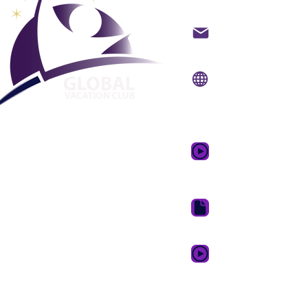
Contato por e-mail
Local na rede
Internet:
www.gvcpoi
Aplicativo
móvel:
www.gvcpoint
Vídeo Promocional
Sonhos
Pacote de download
Cartão Fidelidade GVC 