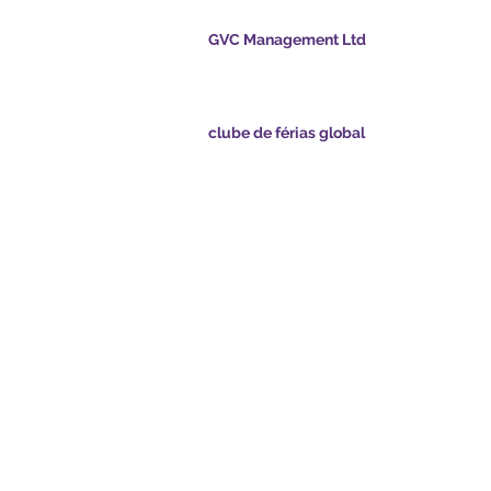
GVC Management Ltd
A GVC Management é uma sociedade limitad
registrada na Malásia. Número de registro da
003206286-T
clube de férias global
nts.com
Global Vacation Club Ltd é uma sociedade lim
registrada na Inglaterra e no País de Gales. N
sapp.com
registro da empresa 12346367
 GVC - Férias dos
GVC Affiliates Introduction
Do Not Sell My Personal Information
 de brochura GVC
Coronavírus Atualização COVID
XPRESS
19