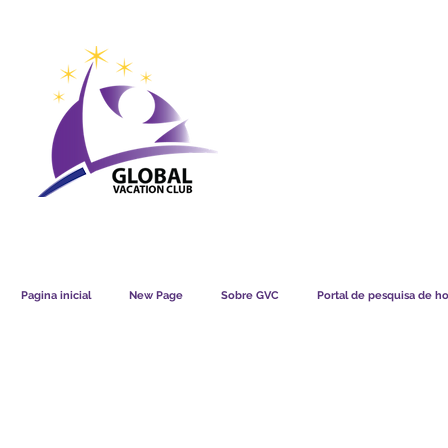
GVC POINTS CHART USD
GVC POIN
GVC MEMBERS LOUNGE
Pagina inicial
New Page
Sobre GVC
Portal de pesquisa de ho