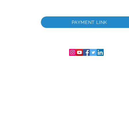
a
PAYMENT LINK
 empresa
itada
úmero de