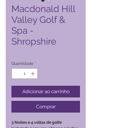
Macdonald Hill
Valley Golf &
Spa -
Shropshire
Preço
4500,00 PHP
Quantidade
*
Adicionar ao carrinho
Comprar
3 Noites e 4 voltas de golfe