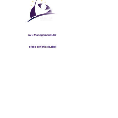
clube de férias global
GVC Management Ltd
A GVC Management é uma sociedade limitada registrada na
Malásia. Número de registro da empresa
003206286
-T
clube de férias global
Global Vacation Club Ltd é uma sociedade limitada registrada
na Inglaterra e no País de Gales. Número de registro da
empresa
12346367
Pacote de download de brochura GVC
Cartão Fidelidade GVC XPRESS
Vídeo Promocional GVC - Férias dos Sonhos
PAYMENT LINK
©
2017 - 2022
The Global Vacation Club Todos os direitos reservados