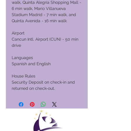
walk, Quinta Alegría Shopping Mall -
6 min walk, Mario Villanueva
Stadium Madrid - 7 min walk, and
Quinta Avenida - 16 min walk
Airport
Cancun Intl. Airport (CUN) - 50 min
drive
Languages
Spanish and English
House Rules
Security Deposit on check-in and
returned on check-out.