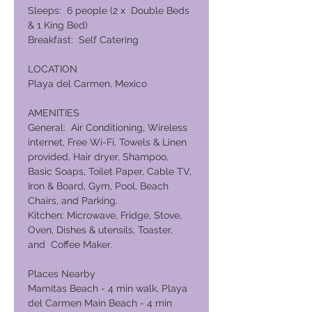
Sleeps: 6 people (2 x Double Beds
& 1 King Bed)
Breakfast: Self Catering
LOCATION
Playa del Carmen, Mexico
AMENITIES
General: Air Conditioning, Wireless
internet, Free Wi-Fi, Towels & Linen
provided, Hair dryer, Shampoo,
Basic Soaps, Toilet Paper, Cable TV,
Iron & Board, Gym, Pool, Beach
Chairs, and Parking.
Kitchen: Microwave, Fridge, Stove,
Oven, Dishes & utensils, Toaster,
and Coffee Maker.
Places Nearby
Mamitas Beach - 4 min walk, Playa
del Carmen Main Beach - 4 min