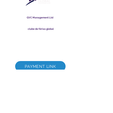
clube de férias global
GVC Management Ltd
A GVC Management é uma sociedade limitada registrada na
Malásia. Número de registro da empresa
003206286
-T
clube de férias global
Global Vacation Club Ltd é uma sociedade limitada registrada
na Inglaterra e no País de Gales. Número de registro da
empresa
12346367
Pacote de download de brochura GVC
Cartão Fidelidade GVC XPRESS
Vídeo Promocional GVC - Férias dos Sonhos
PAYMENT LINK
©
2017 - 2022
The Global Vacation Club Todos os direitos reservados