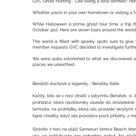
GVC Ghost Hunting - Like being a little terrified? He
Whether you’re in your own hometown or visiting a far
While
Hallo
ween
is prime ghost tour time, a trip
October 31st. Here are seven tours around the worl
The world is filled with spooky spots sure to give 
member requests GVC decided to investigate furthe
We were quite astonished to what we discovered and
places we unearthed.
Benátští duchové a legendy - Benátky Itálie
Každý, kdo se v noci ztratil v labyrintu Benátek, v
prohlídce, která návštěvníky zavede do strašidelné
temnota, na prohlídku, která vás provede skrytými m
tajné chodby, když vás průvodce poctí příběhy. z mi
Strávíte 7 nocí na pláži Samesun Venice Beach, kt
vše, co potřebujete pro pohodlný pobyt. Na plá