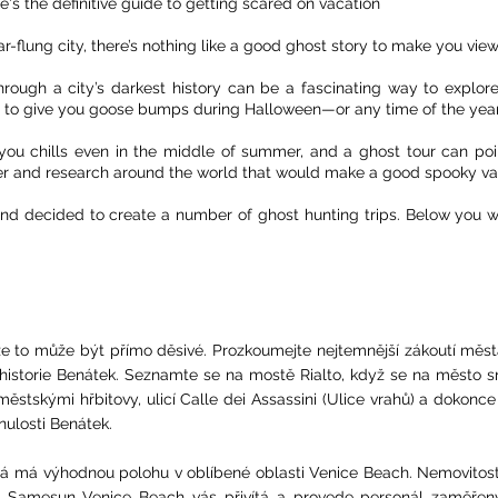
re's the definitive guide to getting scared on vacation
-flung city, there’s nothing like a good ghost story to make you view 
 through a city’s darkest history can be a fascinating way to exp
d to give you goose bumps during Halloween—or any time of the year
you chills even in the middle of summer, and a ghost tour can point
r and research around the world that would make a good spooky va
 decided to create a number of ghost hunting trips. Below you wil
í, že to může být přímo děsivé. Prozkoumejte nejtemnější zákoutí měs
 historie Benátek. Seznamte se na mostě Rialto, když se na město 
ěstskými hřbitovy, ulicí Calle dei Assassini (Ulice vrahů) a dokonce
nulosti Benátek.
erá má výhodnou polohu v oblíbené oblasti Venice Beach. Nemovito
ži Samesun Venice Beach vás přivítá a provede personál zaměřen