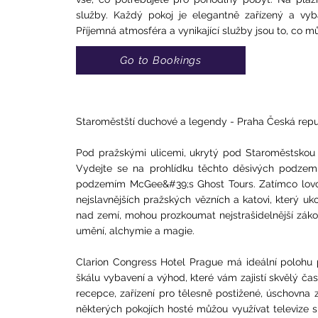
služby. Každý pokoj je elegantně zařízený a vyb
Příjemná atmosféra a vynikající služby jsou to, c
Go to Bookings
Staroměstští duchové a legendy - Praha Česká repu
Pod pražskými ulicemi, ukrytý pod Staroměstskou ra
Vydejte se na prohlídku těchto děsivých podzemn
podzemím McGee&#39;s Ghost Tours. Zatímco lovci
nejslavnějších pražských vězních a katovi, který uko
nad zemí, mohou prozkoumat nejstrašidelnější záko
umění, alchymie a magie.
Clarion Congress Hotel Prague má ideální polohu p
škálu vybavení a výhod, které vám zajistí skvělý č
recepce, zařízení pro tělesně postižené, úschovna z
některých pokojích hosté můžou využívat televize s