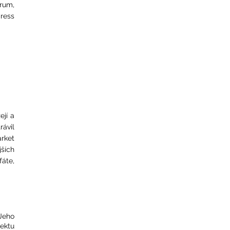
trum,
gress
ejí a
rávil
arket
ších
fáte,
 Jeho
jektu