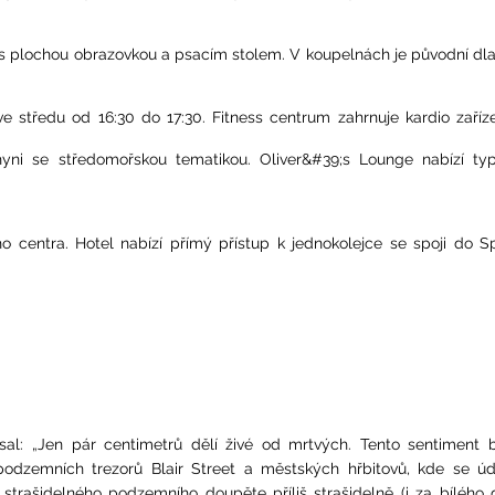
 s plochou obrazovkou a psacím stolem. V koupelnách je původní dl
e středu od 16:30 do 17:30. Fitness centrum zahrnuje kardio zaříz
ni se středomořskou tematikou. Oliver&#39;s Lounge nabízí typ
 centra. Hotel nabízí přímý přístup k jednokolejce se spoji do S
al: „Jen pár centimetrů dělí živé od mrtvých. Tento sentiment 
podzemních trezorů Blair Street a městských hřbitovů, kde se úd
strašidelného podzemního doupěte příliš strašidelně (i za bílého 