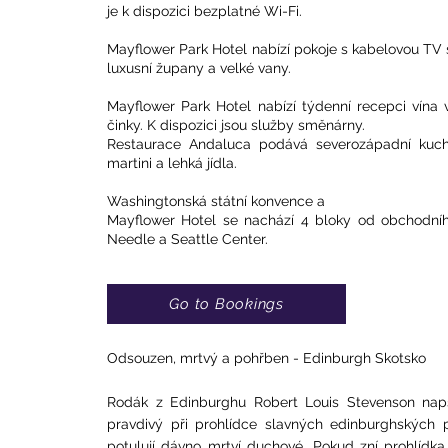
je k dispozici bezplatné Wi-Fi.
Mayflower Park Hotel nabízí pokoje s kabelovou TV
luxusní župany a velké vany.
Mayflower Park Hotel nabízí týdenní recepci vína v
činky. K dispozici jsou služby směnárny.
Restaurace Andaluca podává severozápadní kuchy
martini a lehká jídla.
Washingtonská státní konvence a
Mayflower Hotel se nachází 4 bloky od obchodního
Needle a Seattle Center.
Go to Bookings
Odsouzen, mrtvý a pohřben - Edinburgh Skotsko
Rodák z Edinburghu Robert Louis Stevenson naps
pravdivý při prohlídce slavných edinburghských 
potulují dávno mrtví duchové. Pokud zní prohlídka 