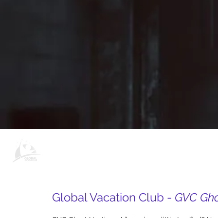
Globální prázdninový klub - Straši
Global Vacation Club -
GVC Gho