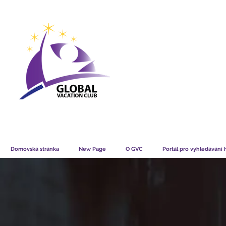
GVC POINTS CHART USD
GVC POIN
GVC MEMBERS LOUNGE
Domovská stránka
New Page
O GVC
Portál pro vyhledávání 