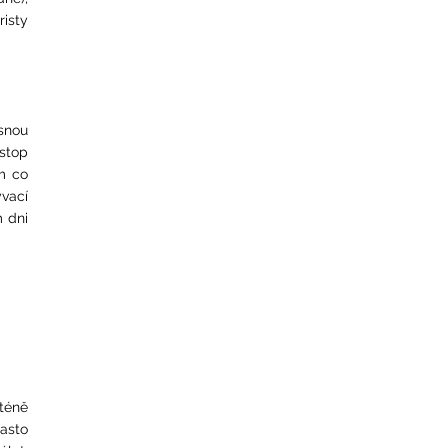
risty
snou
stop
ům co
ývací
m dni
nténě
často