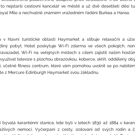
 nejstarší cestovní kancelář ve městě a už dvě desetiletí děsí tu
Royal Mile a nechvalně známém vražedném řádění Burkea a Harea.
 hlavní turistické oblasti Haymarket a slibuje relaxační a úža
dlný pobyt. Hotel poskytuje Wi-Fi zdarma ve všech pokojích, non
zavazadel, Wi-Fi na veřejných místech s cílem zajistit našim host
využívat televize s plochou obrazovkou, koberce, skříň, oddělený ob
ení, včetně fitness centrum, které vám pomohou uvolnit se po nabité
ejte z Mercure Edinburgh Haymarket svou základnu.
bývalá karanténní stanice, kde byli v letech 1830 až 1884 v kara
akažlivých nemocí. Vyčerpaní z cesty, izolovaní od svých rodin a 