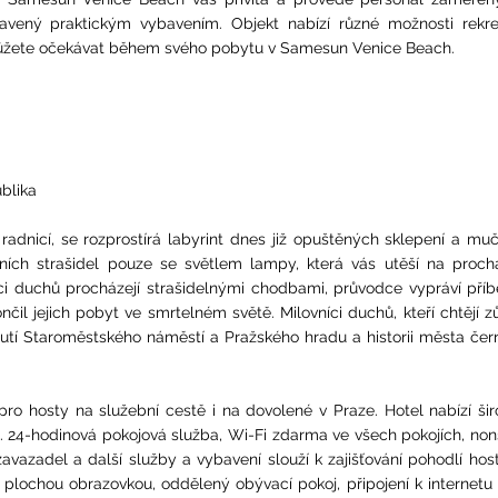
avený praktickým vybavením. Objekt nabízí různé možnosti rekre
o můžete očekávat během svého pobytu v Samesun Venice Beach.
blika
dnicí, se rozprostírá labyrint dnes již opuštěných sklepení a muč
ích strašidel pouze se světlem lampy, která vás utěší na proch
 duchů procházejí strašidelnými chodbami, průvodce vypráví příb
nčil jejich pobyt ve smrtelném světě. Milovníci duchů, kteří chtějí z
utí Staroměstského náměstí a Pražského hradu a historii města če
ro hosty na služební cestě i na dovolené v Praze. Hotel nabízí ši
as. 24-hodinová pokojová služba, Wi-Fi zdarma ve všech pokojích, no
avazadel a další služby a vybavení slouží k zajišťování pohodlí hos
 plochou obrazovkou, oddělený obývací pokoj, připojení k internetu