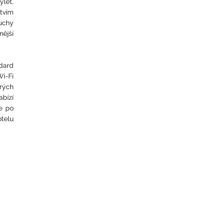
ýlet,
ctvím
duchy
nější
ndard
Wi-Fi
erých
abízí
se po
telu