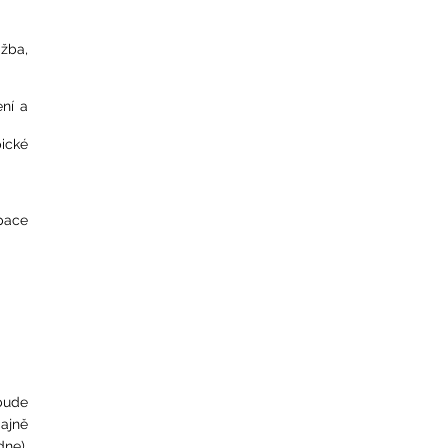
ažba,
ení a
ické
pace
bude
ajně
dne),