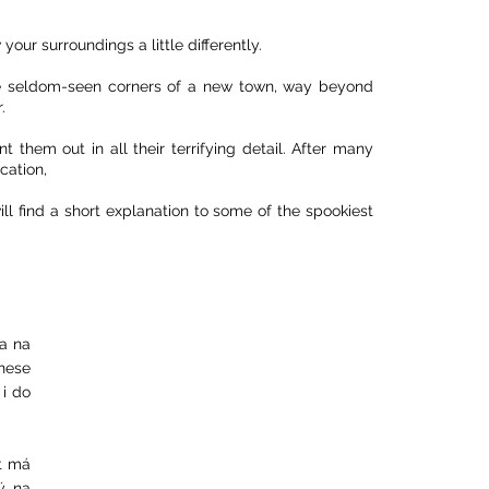
your surroundings a little differently.
lore seldom-seen corners of a new town, way beyond
.
 them out in all their terrifying detail. After many
cation,
l find a short explanation to some of the spookiest
ta na
snese
 i do
st má
ý na