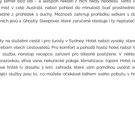
éměř 600 lidí – a alespoň někteří z nich nikdy neodešli. Tento v
 míst v celé Austrálii, nabízí pohled do minulosti buď prostředni
jedné z prohlídek s duchy. Možnosti zahrnují prohlídku setkání s 
ích jevů a Ghostly Sleepover, které zaručeně otestuje i ty nejstateč
y na služební cestě i pro turisty v Sydney. Hotel nabízí vysoký sta
řebám všech cestovatelů. Pro komfort a pohodlí hostů hotel nabízí 
i služba, nonstop recepce, zařízení pro tělesně postižené. V někt
azovkou, vířivá vana, nekuřácké pokoje, klimatizace, topení. Hotel n
fové hřiště (v dosahu 3 km), zahrada, které vám pomohou uvolnit 
ající služby jsou to, co můžete očekávat během svého pobytu v ho