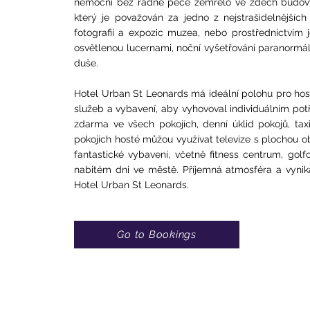
nemocní bez řádné péče zemřelo ve zdech budovy t
který je považován za jedno z nejstrašidelnějších
fotografií a expozic muzea, nebo prostřednictvím 
osvětlenou lucernami, noční vyšetřování paranormáln
duše.
Hotel Urban St Leonards má ideální polohu pro host
služeb a vybavení, aby vyhovoval individuálním pot
zdarma ve všech pokojích, denní úklid pokojů, tax
pokojích hosté můžou využívat televize s plochou obr
fantastické vybavení, včetně fitness centrum, gol
nabitém dni ve městě. Příjemná atmosféra a vynik
Hotel Urban St Leonards.
Go to Bookings