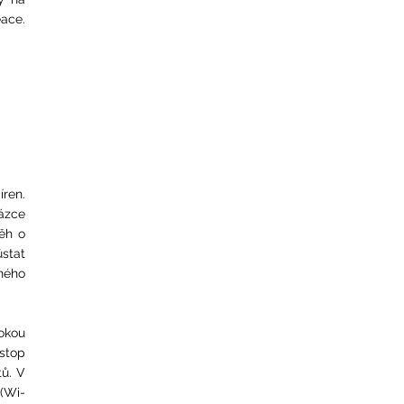
ace.
íren.
ázce
ěh o
ůstat
rného
rokou
nstop
tů. V
 (Wi-