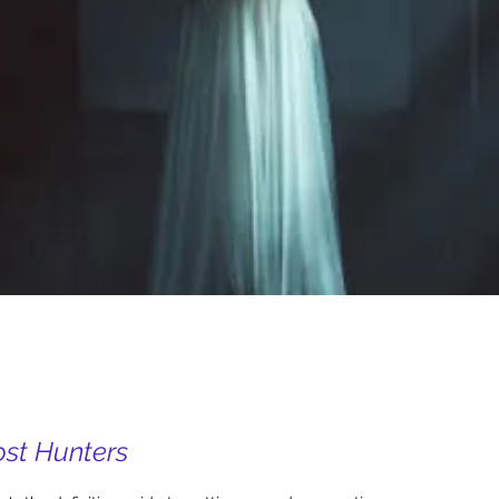
delné dovolené ne pro slabé srdce
st Hunters