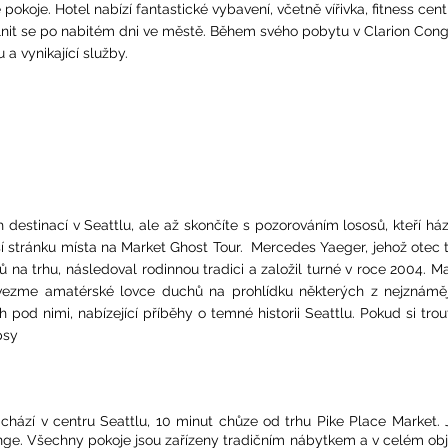
é pokoje. Hotel nabízí fantastické vybavení, včetně vířivka, fitness cen
nit se po nabitém dni ve městě. Během svého pobytu v Clarion Con
a vynikající služby.
 destinací v Seattlu, ale až skončíte s pozorováním lososů, kteří ház
ší stránku místa na Market Ghost Tour. Mercedes Yaeger, jehož otec t
na trhu, následoval rodinnou tradici a založil turné v roce 2004. M
, vezme amatérské lovce duchů na prohlídku některých z nejznáměj
pod nimi, nabízející příběhy o temné historii Seattlu. Pokud si trou
psy
nachází v centru Seattlu, 10 minut chůze od trhu Pike Place Market.
nge. Všechny pokoje jsou zařízeny tradičním nábytkem a v celém ob