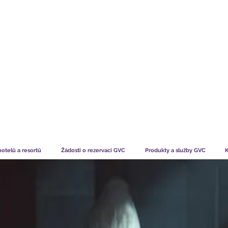
TS CHART GBP
CO ŘÍKAJÍ NAŠI ČLENOVÉ
JAK ČLEN
hotelů a resortů
Žádosti o rezervaci GVC
Produkty a služby GVC
K