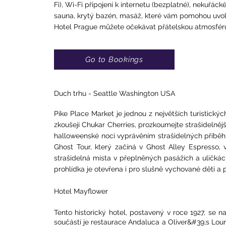
Fi), Wi-Fi připojení k internetu (bezplatné), nekuřáck
sauna, krytý bazén, masáž, které vám pomohou uvol
Hotel Prague můžete očekávat přátelskou atmosféru 
Go to Bookings
Duch trhu - Seattle Washington USA
Pike Place Market je jednou z největších turistických
zkoušejí Chukar Cherries, prozkoumejte strašidelněj
halloweenské noci vyprávěním strašidelných příběhů 
Ghost Tour, který začíná v Ghost Alley Espresso
strašidelná místa v přeplněných pasážích a uličkách 
prohlídka je otevřena i pro slušně vychované děti a 
Hotel Mayflower
Tento historický hotel, postavený v roce 1927, se 
součástí je restaurace Andaluca a Oliver&#39;s Lou