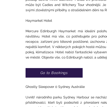
může být Cadies and Witchery Tour vhodnější. Je to
svými zlověstnými příběhy o strašidelném dění na 
Haymarket Hotel
Mercure Edinburgh Haymarket má ideální polohu v
návštěvu. Hotel má vše, co potřebujete pro poho
recepce, zařízení pro tělesně postižené, úschovna 
největší komfort. V některých pokojích hosté můžou 
pokoj, klimatizace. Hotel nabízí fantastické vybav
ve městě. Objevte vše, co Edinburgh nabízí, a uděl
Go to Bookings
Ghostly Sleepover 0 Sydney Austrálie
Uvnitř národního parku Sydney Harbour se nachází 
přistěhovalci, kteří byli podezřelí z přenášení n