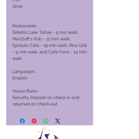
drive
Restaurants
Sidellis Lake Tahoe - 9 min walk,
MacDuff's Pub - 12 min walk,
Sprouts Cafe - 19 min walk, Riva Grill
- 9 min walk, and Cafe Fiore - 14 min
walk
Languages
English
House Rules
Security Deposit on check-in and
returned on check-out.