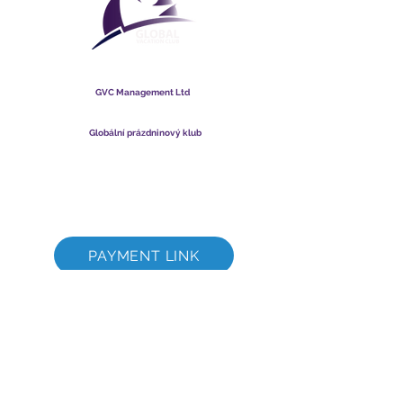
Globální prázdninový klub
GVC Management Ltd
GVC Management je společnost s ručením omezeným
registrovaná v Malajsii. IČO
003206286
-T
Globální prázdninový klub
Global Vacation Club Ltd je společnost s ručením omezeným
registrovaná v Anglii a Walesu. IČO
12346367
Sada ke stažení brožury GVC
GVC XPRESS Loyalty Card
Propagační video GVC – dovolená snů
PAYMENT LINK
©
2017 - 2022
The Global Vacation Club Všechna práva vyhrazena