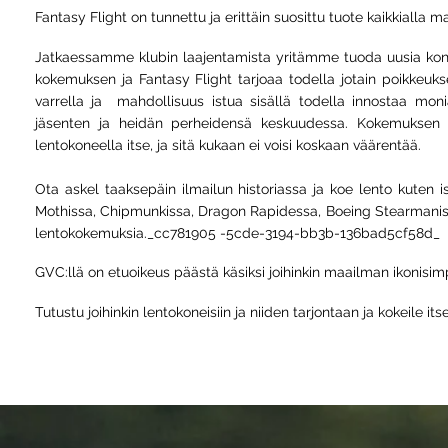
Fantasy Flight on tunnettu ja erittäin suosittu tuote kaikkialla 
Jatkaessamme klubin laajentamista yritämme tuoda uusia konsepte
kokemuksen ja Fantasy Flight tarjoaa todella jotain poikkeuksel
varrella ja mahdollisuus istua sisällä todella innostaa mon
jäsenten ja heidän perheidensä keskuudessa. Kokemuksen lo
lentokoneella itse, ja sitä kukaan ei voisi koskaan väärentää.
Ota askel taaksepäin ilmailun historiassa ja koe lento kuten
Mothissa, Chipmunkissa, Dragon Rapidessa, Boeing Stearmanissa t
lentokokemuksia._cc781905 -5cde-3194-bb3b-136bad5cf58d_
GVC:llä on etuoikeus päästä käsiksi joihinkin maailman ikonisimpi
Tutustu joihinkin lentokoneisiin ja niiden tarjontaan ja kokeile i