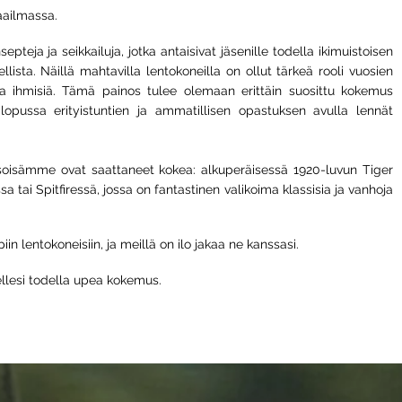
maailmassa.
ja ja seikkailuja, jotka antaisivat jäsenille todella ikimuistoisen
lista. Näillä mahtavilla lentokoneilla on ollut tärkeä rooli vuosien
ia ihmisiä. Tämä painos tulee olemaan erittäin suosittu kokemus
pussa erityistuntien ja ammatillisen opastuksen avulla lennät
 isoisämme ovat saattaneet kokea: alkuperäisessä 1920-luvun Tiger
ai Spitfiressä, jossa on fantastinen valikoima klassisia ja vanhoja
in lentokoneisiin, ja meillä on ilo jakaa ne kanssasi.
tsellesi todella upea kokemus.