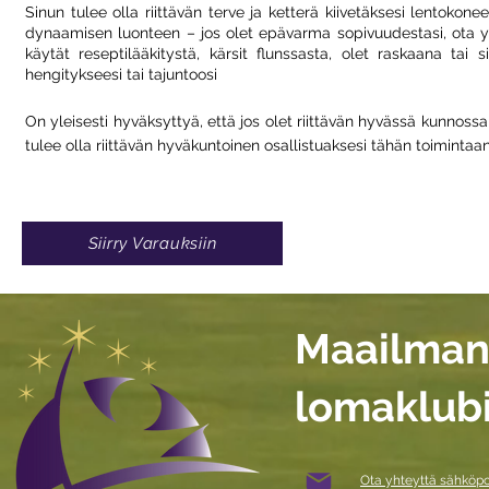
Sinun tulee olla riittävän terve ja ketterä kiivetäksesi lentokone
dynaamisen luonteen – jos olet epävarma sopivuudestasi, ota yhtey
käytät reseptilääkitystä, kärsit flunssasta, olet raskaana tai s
hengitykseesi tai tajuntoosi
On yleisesti hyväksyttyä, että jos olet riittävän hyvässä kunnossa 
tulee olla riittävän hyväkuntoinen osallistuaksesi tähän toimintaan
Siirry Varauksiin
Maailman
lomaklub
Ota yhteyttä sähköpo