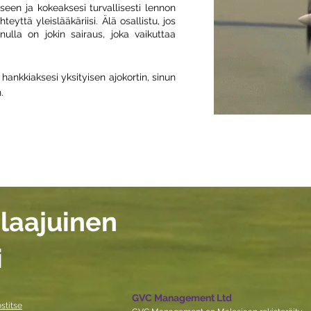
eseen ja kokeaksesi turvallisesti lennon
ttä yleislääkäriisi. Älä osallistu, jos
inulla on jokin sairaus, joka vaikuttaa
hankkiaksesi yksityisen ajokortin, sinun
.
laajuinen
i
GVC Management Ltd
stitse