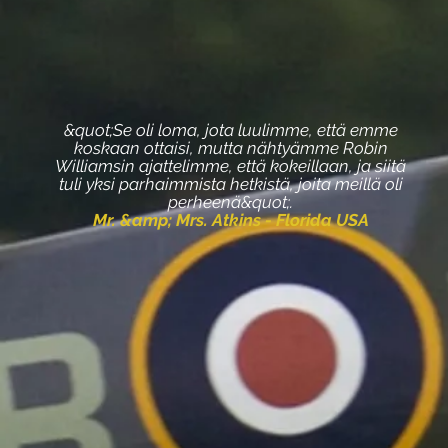
&quot;Se oli loma, jota luulimme, että emme
koskaan ottaisi, mutta nähtyämme Robin
Williamsin ajattelimme, että kokeillaan, ja siitä
tuli yksi parhaimmista hetkistä, joita meillä oli
perheenä&quot;.
Mr. &amp; Mrs. Atkins - Florida USA