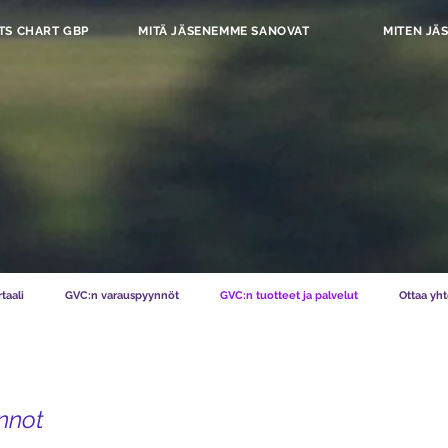
TS CHART GBP
MITÄ JÄSENEMME SANOVAT
MITEN JÄS
taali
GVC:n varauspyynnöt
GVC:n tuotteet ja palvelut
Ottaa yht
nnot