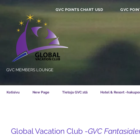
GVC POINTS CHART USD
GVC POIN
GVC MEMBERS LOUNGE
Kotisivu
New Page
Tietoja GVC:stä
Hotel & Resort -hakupor
Global Vacation Club -
GVC Fantasiale