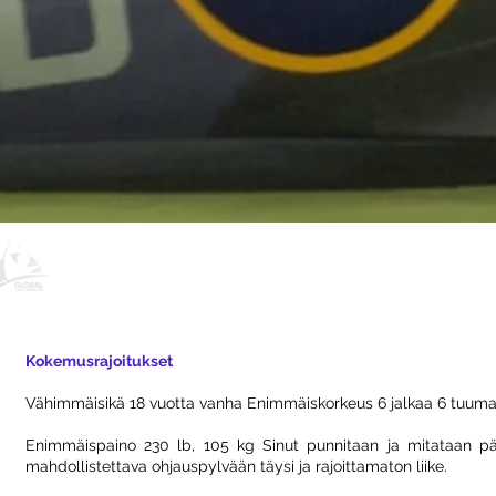
Tervetuloa Global Vacation Clubiin - Tämä
Kokemusrajoitukset
Vähimmäisikä 18 vuotta vanha Enimmäiskorkeus 6 jalkaa 6 tuumaa
Enimmäispaino 230 lb, 105 kg Sinut punnitaan ja mitataan päi
mahdollistettava ohjauspylvään täysi ja rajoittamaton liike.