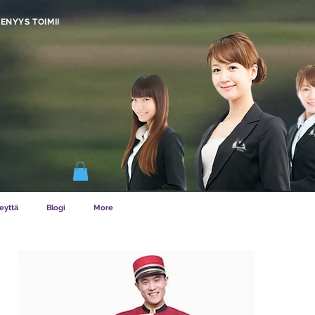
ENYYS TOIMII
eyttä
Blogi
More