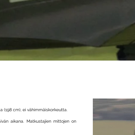
n loman muistat ikuisesti.
 (198 cm), ei vähimmäiskorkeutta.
vän aikana. Matkustajien mittojen on