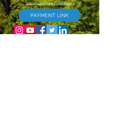
GVC:n mainosvideo - unelmaloma
PAYMENT LINK
©
2017 - 2022
The Global Vacation Club Kaikki oikeudet pidätetään