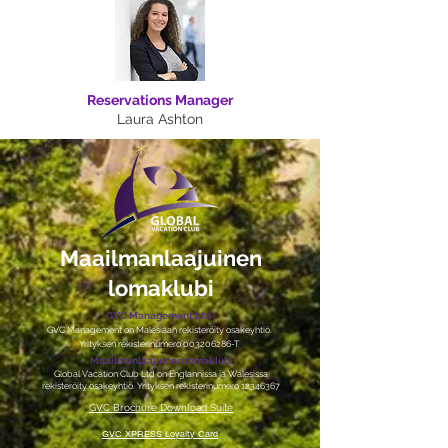
Reservations Manager
Laura Ashton
Maailmanlaajuinen
lomaklubi
GVC Management Ltd
GVC Management on Malesiaan rekisteröity osakeyhtiö.
Yrityksen rekisterinumero
003206286
-T
Maailmanlaajuinen lomaklubi
Global Vacation Club Ltd on Englannissa ja Walesissa
rekisteröity osakeyhtiö. Yrityksen rekisterinumero
12346367
GVC Brochure Download Suite
GVC XPRESS Loyalty Card