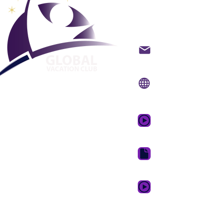
lomaklub
Ota yhteyttä sähköpo
Verkkosivusto:
www.g
Mobiilisovellus:
www.
GVC:n mainosvideo 
GVC Brochure Downl
GVC XPRESS Loyalty 