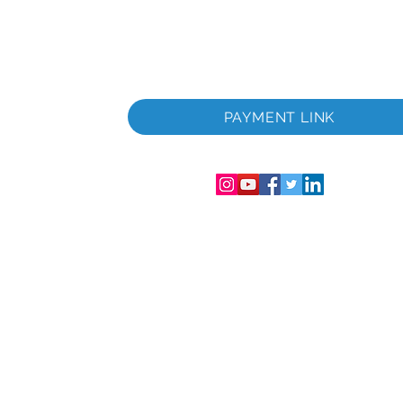
PAYMENT LINK
286-T
lesissa
ero