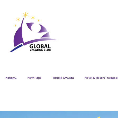
GVC POINTS CHART USD
GVC POIN
GVC MEMBERS LOUNGE
Kotisivu
New Page
Tietoja GVC:stä
Hotel & Resort -hakupor