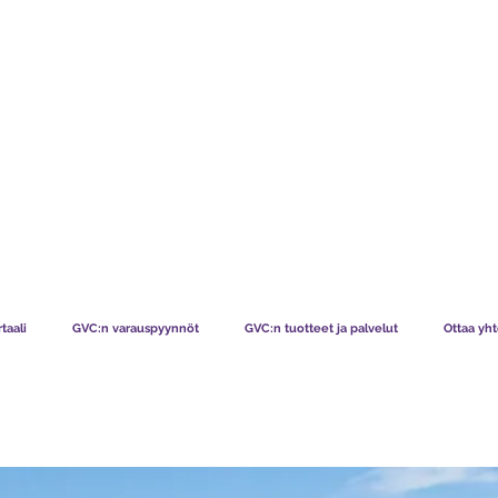
TS CHART GBP
MITÄ JÄSENEMME SANOVAT
MITEN JÄS
taali
GVC:n varauspyynnöt
GVC:n tuotteet ja palvelut
Ottaa yht