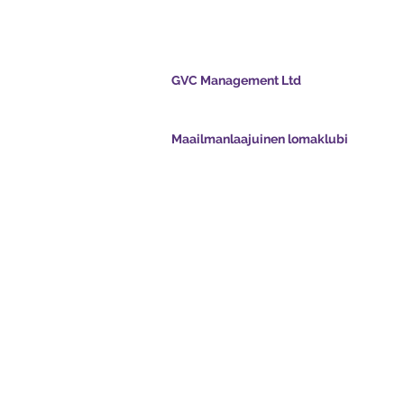
i
GVC Management Ltd
stitse
GVC Management on Malesiaan rekisteröity
osakeyhtiö. Yrityksen rekisterinumero 003206
Maailmanlaajuinen lomaklubi
vcpoints.com
Global Vacation Club Ltd on Englannissa ja Wa
gvcpointsapp.com
rekisteröity osakeyhtiö. Yrityksen rekisterinum
12346367
- unelmaloma
GVC Affiliates Introduction
Do Not Sell My Personal Information
oad Suite
Coronavirus COVID 19 -päivitys
Card