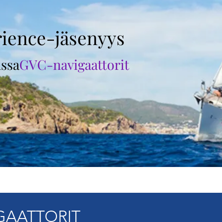
rience-jäsenyys
ssa
GVC-navigaattorit
GAATTORIT