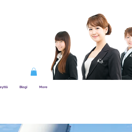
ENYYS TOIMII
eyttä
Blogi
More