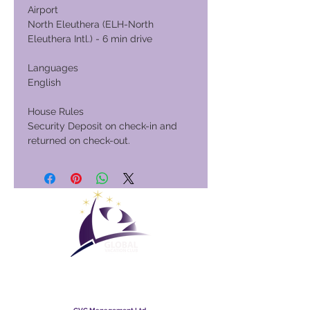
Airport
North Eleuthera (ELH-North
Eleuthera Intl.) - 6 min drive
Languages
English
House Rules
Security Deposit on check-in and
returned on check-out.
Maailmanlaajuinen
lomaklubi