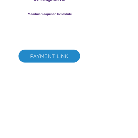
GVC Management Ltd
GVC Management on Malesiaan rekisteröity osakeyhtiö.
Yrityksen rekisterinumero
003206286
-T
Maailmanlaajuinen lomaklubi
Global Vacation Club Ltd on Englannissa ja Walesissa
rekisteröity osakeyhtiö. Yrityksen rekisterinumero
12346367
GVC Brochure Download Suite
GVC XPRESS Loyalty Card
GVC:n mainosvideo - unelmaloma
PAYMENT LINK
©
2017 - 2022
The Global Vacation Club Kaikki oikeudet pidätetään