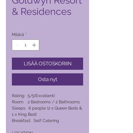
Goldwyn Resort
& Residences
Hinta
18 474,00 PHP
Määrä
*
LISÄÄ OSTOSKORIIN
Osta nyt
Rating: 5/5(Excellent)
Room: 2 Bedrooms / 2 Bathrooms
Sleeps: 6 people (2 x Queen Beds &
1 x King Bed)
Breakfast: Self Catering