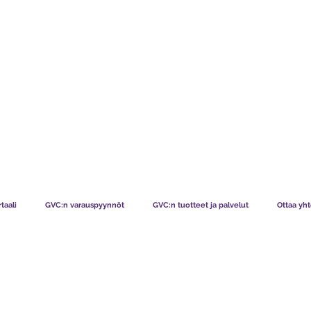
TS CHART GBP
MITÄ JÄSENEMME SANOVAT
MITEN JÄS
taali
GVC:n varauspyynnöt
GVC:n tuotteet ja palvelut
Ottaa yht