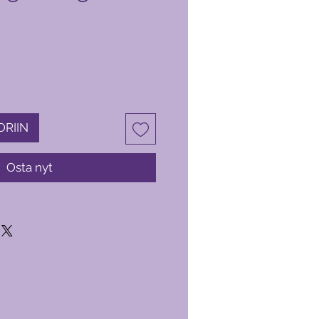
ORIIN
Osta nyt