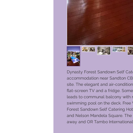
Dynasty Forest Sandown Self Cate
accommodation near Sandton CBD.A
site. The elegant and air-conditio
flat-screen TV and a fridge. Some
leads to communal balcony with ri
swimming pool on the deck. Free Wi
Forest Sandown Self Catering Hote
and Nelson Mandela Square. The S
away and OR Tambo International A