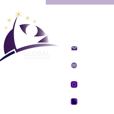
Maailman
lomaklub
Ota yhteyttä sähköpo
Verkkosivusto:
www.g
Mobiilisovellus:
www.
GVC:n mainosvideo 
GVC Brochure Downl