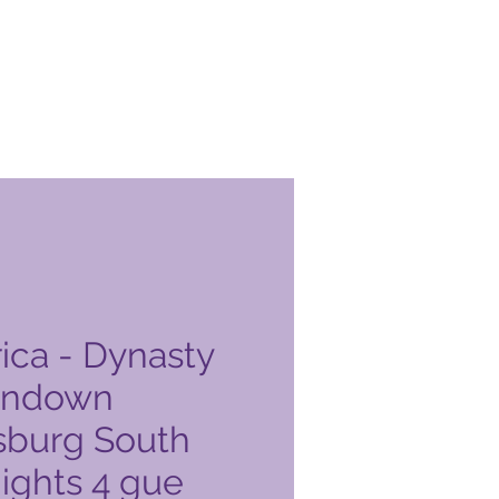
ica - Dynasty
andown
sburg South
nights 4 gue