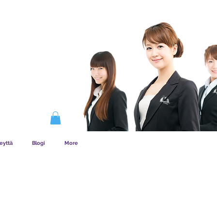
ENYYS TOIMII
eyttä
Blogi
More