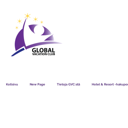
GVC POINTS CHART USD
GVC POIN
GVC MEMBERS LOUNGE
Kotisivu
New Page
Tietoja GVC:stä
Hotel & Resort -hakupor