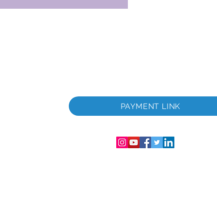
PAYMENT LINK
286-T
lesissa
ero