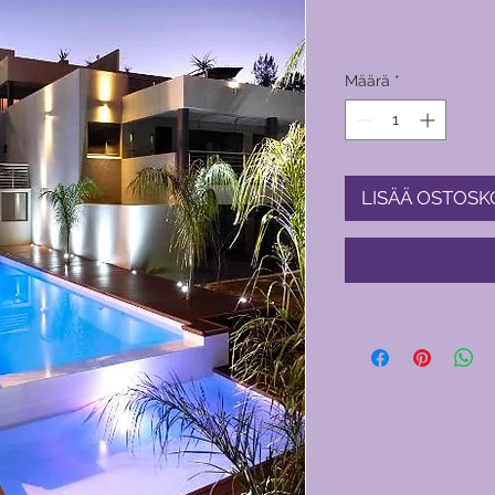
Hinta
1 000,00 PHP
Määrä
*
LISÄÄ OSTOSK