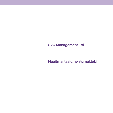
laajuinen
i
GVC Management Ltd
stitse
GVC Management on Malesiaan rekisteröity
osakeyhtiö. Yrityksen rekisterinumero 003206
Maailmanlaajuinen lomaklubi
vcpoints.com
Global Vacation Club Ltd on Englannissa ja Wa
gvcpointsapp.com
rekisteröity osakeyhtiö. Yrityksen rekisterinum
12346367
- unelmaloma
GVC Affiliates Introduction
Do Not Sell My Personal Information
oad Suite