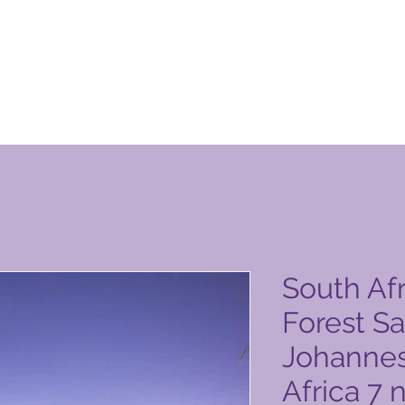
 Club -tuotesivu
South Afr
Forest S
Johanne
Africa 7 