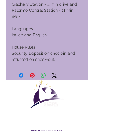
Giachery Station - 4 min drive and
Palermo Central Station - 11 min
walk
Languages
Italian and English
House Rules
Security Deposit on check-in and
returned on check-out.
Maailmanlaajuinen
lomaklubi