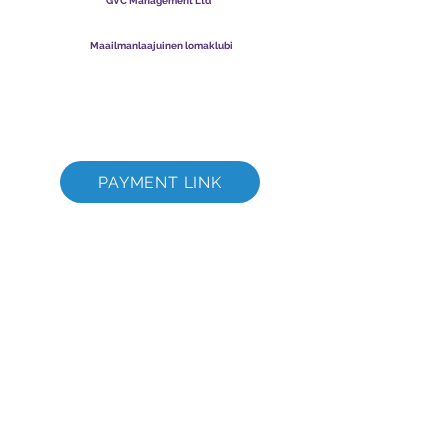
GVC Management Ltd
GVC Management on Malesiaan rekisteröity osakeyhtiö.
Yrityksen rekisterinumero
003206286
-T
Maailmanlaajuinen lomaklubi
Global Vacation Club Ltd on Englannissa ja Walesissa
rekisteröity osakeyhtiö. Yrityksen rekisterinumero
12346367
GVC Brochure Download Suite
GVC XPRESS Loyalty Card
GVC:n mainosvideo - unelmaloma
PAYMENT LINK
©
2017 - 2022
The Global Vacation Club Kaikki oikeudet pidätetään