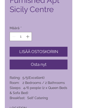
Furnished Apt
Sicily Centre
Hinta
6 063,00 PHP
Määrä
*
LISÄÄ OSTOSKORIIN
Osta nyt
Rating: 5/5(Excellent)
Room: 2 Bedrooms / 2 Bathrooms
Sleeps: 4/6 people (2 x Queen Beds
& Sofa Bed)
Breakfast: Self Catering