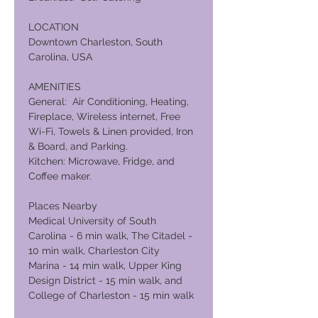
LOCATION
Downtown Charleston, South
Carolina, USA
AMENITIES
General: Air Conditioning, Heating,
Fireplace, Wireless internet, Free
Wi-Fi, Towels & Linen provided, Iron
& Board, and Parking.
Kitchen: Microwave, Fridge, and
Coffee maker.
Places Nearby
Medical University of South
Carolina - 6 min walk, The Citadel -
10 min walk, Charleston City
Marina - 14 min walk, Upper King
Design District - 15 min walk, and
College of Charleston - 15 min walk