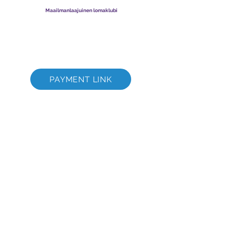
Yrityksen rekisterinumero
003206286
-T
Maailmanlaajuinen lomaklubi
Global Vacation Club Ltd on Englannissa ja Walesissa
rekisteröity osakeyhtiö. Yrityksen rekisterinumero
12346367
GVC Brochure Download Suite
GVC XPRESS Loyalty Card
GVC:n mainosvideo - unelmaloma
PAYMENT LINK
©
2017 - 2022
The Global Vacation Club Kaikki oikeudet pidätetään