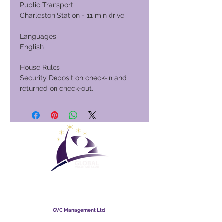
Public Transport
Charleston Station - 11 min drive
Languages
English
House Rules
Security Deposit on check-in and
returned on check-out.
Maailmanlaajuinen
lomaklubi
GVC Management Ltd
GVC Management on Malesiaan rekisteröity osakeyhtiö.