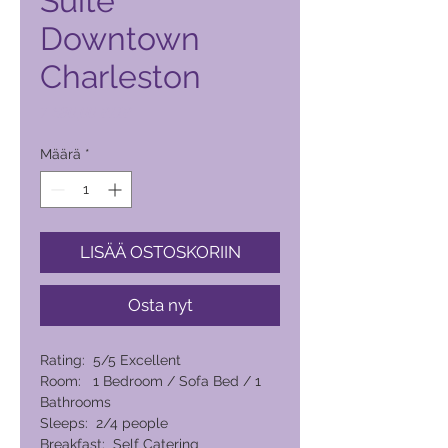
Suite
Downtown
Charleston
Hinta
7 680,00 PHP
Määrä
*
LISÄÄ OSTOSKORIIN
Osta nyt
Rating: 5/5 Excellent
Room: 1 Bedroom / Sofa Bed / 1
Bathrooms
Sleeps: 2/4 people
Breakfast: Self Catering