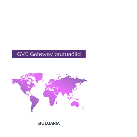
meðlimur og takk fyrir að leyfa okkur
að sýna klúbbinn fyrir þér og
ástvinum þínum. Við vonum að þú
njótir ávinnings klúbbsins sem mest.
Þessi síða mun skýrt útlista hvert á að
fara næst til að byrja að nýta sér vörur
og þjónustu GVC.
GVC Gateway prufuaðild
BÚLGARÍA