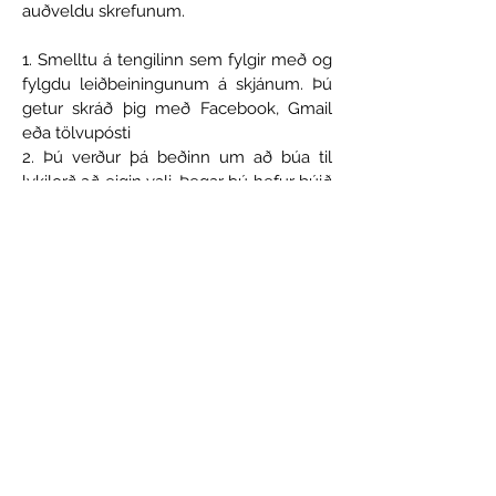
auðveldu skrefunum.
1. Smelltu á tengilinn sem fylgir með og
fylgdu leiðbeiningunum á skjánum. Þú
getur skráð þig með Facebook, Gmail
eða tölvupósti
2. Þú verður þá beðinn um að búa til
lykilorð að eigin vali. Þegar þú hefur búið
til lykilorð smellirðu á Senda.
3. Skráning þín verður síðan skoðuð og
samþykkt af Global Vacation Club. Þegar
það hefur verið samþykkt færðu
tölvupóst sem staðfestir virkjun
reikningsins þíns.