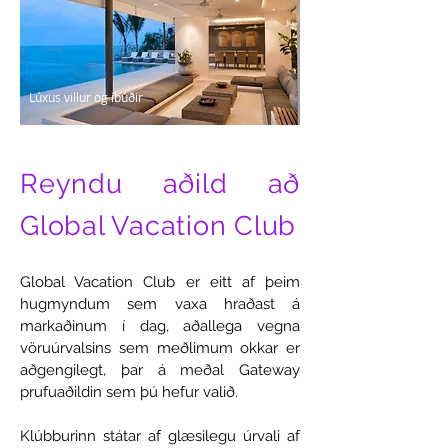
Lúxus villur og íbúðir
Reyndu aðild að
Global Vacation Club
Global Vacation Club er eitt af þeim
hugmyndum sem vaxa hraðast á
markaðinum í dag, aðallega vegna
vöruúrvalsins sem meðlimum okkar er
aðgengilegt, þar á meðal Gateway
prufuaðildin sem þú hefur valið.
Klúbburinn státar af glæsilegu úrvali af