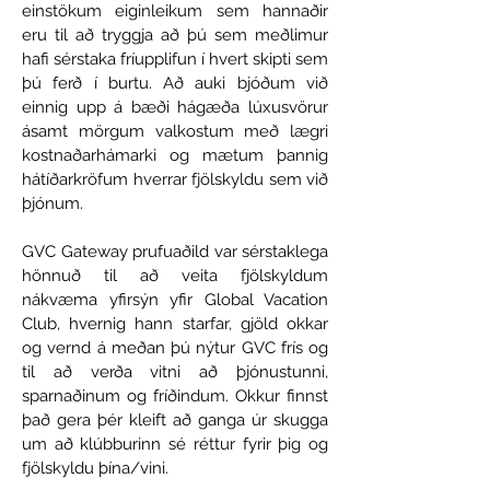
einstökum eiginleikum sem hannaðir
eru til að tryggja að þú sem meðlimur
hafi sérstaka fríupplifun í hvert skipti sem
þú ferð í burtu. Að auki bjóðum við
einnig upp á bæði hágæða lúxusvörur
ásamt mörgum valkostum með lægri
kostnaðarhámarki og mætum þannig
hátíðarkröfum hverrar fjölskyldu sem við
þjónum.
GVC Gateway prufuaðild var sérstaklega
hönnuð til að veita fjölskyldum
nákvæma yfirsýn yfir Global Vacation
Club, hvernig hann starfar, gjöld okkar
og vernd á meðan þú nýtur GVC frís og
til að verða vitni að þjónustunni,
sparnaðinum og fríðindum. Okkur finnst
það gera þér kleift að ganga úr skugga
um að klúbburinn sé réttur fyrir þig og
fjölskyldu þína/vini.