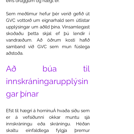
eins öruggum og hægt er.
Sem meðlimur hefur þér verið gefið út
GVC vottorð um eignarhald sem útlistar
upplýsingar um aðild þína. Vinsamlegast
skoðaðu þetta skjal ef þú lendir í
vandræðum. Að öðrum kosti hafið
samband við GVC sem mun fúslega
aðstoða.
Að búa til
innskráningarupplýsin
gar þínar
Efst til hægri á horninu
Á hvaða síðu sem
er á vefsíðunni okkar muntu sjá
innskráningu eða skráningu. Héðan
skaltu einfaldlega fylgja þremur