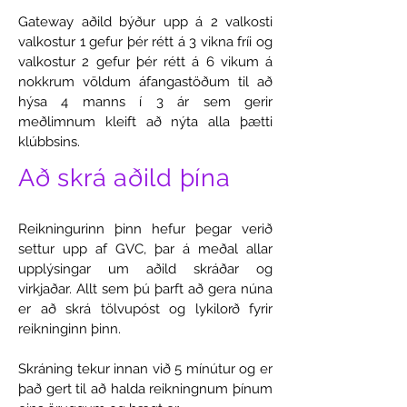
Gateway aðild býður upp á 2 valkosti
valkostur 1 gefur þér rétt á 3 vikna fríi og
valkostur 2 gefur þér rétt á 6 vikum á
nokkrum völdum áfangastöðum til að
hýsa 4 manns í 3 ár sem gerir
meðlimnum kleift að nýta alla þætti
klúbbsins.
Að skrá aðild þína
Reikningurinn þinn hefur þegar verið
settur upp af GVC, þar á meðal allar
upplýsingar um aðild skráðar og
virkjaðar. Allt sem þú þarft að gera núna
er að skrá tölvupóst og lykilorð fyrir
reikninginn þinn.
Skráning tekur innan við 5 mínútur og er
það gert til að halda reikningnum þínum