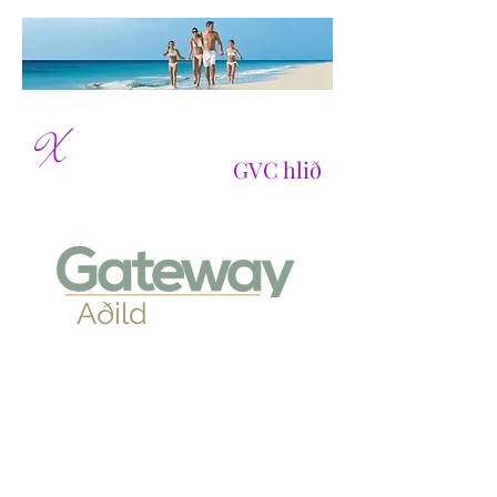
perience membership
X
með
GVC hlið
Aðild
Global Vacation Club
Experience
Membership
Velkominn sem GVC Gateway