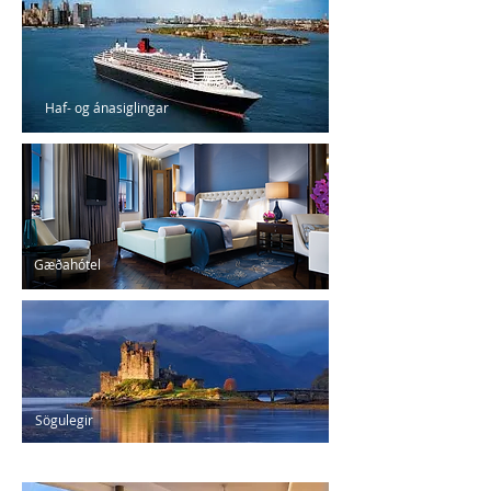
Haf- og ánasiglingar
Gæðahótel
Sögulegir
kastalar