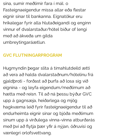
sína, sumir meðlimir fara í mál. o
Fasteignaeigendur missa allar eða flestar
eignir sínar til bankanna. Eignatökur eru
hrikalegar fyrir alla hlutaðeigandi og enginn
vinnur ef dvalarstaður/hótel bíður of lengi
með að ákveða um gilda
umbreytingaráætlun.
GVC FLUTNINGARPROGRAM
Hugmyndin þegar slita á tímahlutdeild ætti
að vera að halda dvalarstaðnum/hótelinu frá
gjaldþroti - forðast að þurfa að losa sig við
eignina - og leyfa eigendum/meðlimum að
hætta með reisn. Til að ná þessu býður GVC
upp á gagnsæja, heiðarlega og mjög
hagkvæma leið fyrir fasteignaeigendur til að
endurheimta eignir sínar og bjóða meðlimum
sínum upp á virðulega vinna-vinna atburðarás
með því að flytja þær yfir á nýjan, öðruvísi og
vænlegri orlofsvettvang.