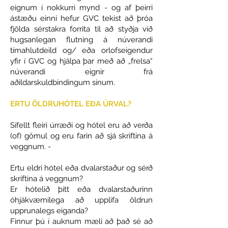
eignum í nokkurri mynd - og af þeirri
ástæðu einni hefur GVC tekist að þróa
fjölda sérstakra forrita til að styðja við
hugsanlegan flutning á núverandi
tímahlutdeild og/ eða orlofseigendur
yfir í GVC og hjálpa þar með að „frelsa“
núverandi eignir frá
aðildarskuldbindingum sínum.
ERTU ÖLDRUHÓTEL EÐA ÚRVAL?
Sífellt fleiri úrræði og hótel eru að verða
(of) gömul og eru farin að sjá skriftina á
veggnum. -
Ertu eldri hótel eða dvalarstaður og sérð
skriftina á veggnum?
Er hótelið þitt eða dvalarstaðurinn
óhjákvæmilega að upplifa öldrun
upprunalegs eiganda?
Finnur þú í auknum mæli að það sé að