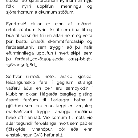
stuðlar að sjálfsprottnum kynnum af nýju
fólki, nýrri upplifun, menningu og
sjónarhornum á ókunnum stöðum.
Fyrirtækið okkar er einn af leiðandi
orlofsklúbbum fyrir lífsstíl sem búa til og
búa til sérsniðin frí um allan heim og veita
þér bestu úrræði, skemmtiferðaskip og
ferðaáætlanir, sem tryggir að þú hafir
eftirminnilega upplifun í hvert skipti sem
þú ferðast._cc781905-5cde -3194-bb3b-
136bad5cf58d_
Sérhver úrræði, hótel, árskip, sjóskip,
leiðangursskip fara í gegnum strangt
valferli áður en þeir eru samþykktir í
klúbbinn okkar. Hágæða þægileg gisting
ásamt ferðum til fjarlægra hafna á
gjöldum sem eru mun lægri en venjuleg
markaðsverð tryggir ánægju meðlima
hvað eftir annað. Við komum til móts við
allar tegundir ferðalanga, hvort sem það er
fjölskylda, vinahópur, pör eða einn
einstaklingur, GVC hefur allt.