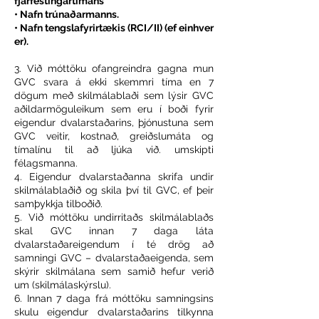
fjárfestingartímans
• Nafn trúnaðarmanns.
• Nafn tengslafyrirtækis (RCI/II) (ef einhver
er).
3. Við móttöku ofangreindra gagna mun
GVC svara á ekki skemmri tíma en 7
dögum með skilmálablaði sem lýsir GVC
aðildarmöguleikum sem eru í boði fyrir
eigendur dvalarstaðarins, þjónustuna sem
GVC veitir, kostnað, greiðslumáta og
tímalínu til að ljúka við. umskipti
félagsmanna.
4. Eigendur dvalarstaðanna skrifa undir
skilmálablaðið og skila því til GVC, ef þeir
samþykkja tilboðið.
5. Við móttöku undirritaðs skilmálablaðs
skal GVC innan 7 daga láta
dvalarstaðareigendum í té drög að
samningi GVC – dvalarstaðaeigenda, sem
skýrir skilmálana sem samið hefur verið
um (skilmálaskýrslu).
6. Innan 7 daga frá móttöku samningsins
skulu eigendur dvalarstaðarins tilkynna