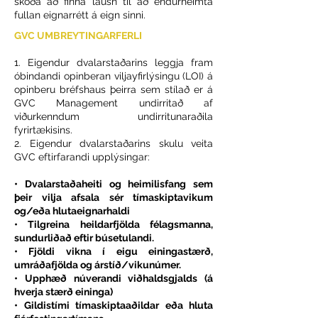
skoða að finna lausn til að endurheimta
fullan eignarrétt á eign sinni.
GVC UMBREYTINGARFERLI
1. Eigendur dvalarstaðarins leggja fram
óbindandi opinberan viljayfirlýsingu (LOI) á
opinberu bréfshaus þeirra sem stílað er á
GVC Management undirritað af
viðurkenndum undirritunaraðila
fyrirtækisins.
2. Eigendur dvalarstaðarins skulu veita
GVC eftirfarandi upplýsingar:
• Dvalarstaðaheiti og heimilisfang sem
þeir vilja afsala sér tímaskiptavikum
og/eða hlutaeignarhaldi
• Tilgreina heildarfjölda félagsmanna,
sundurliðað eftir búsetulandi.
• Fjöldi vikna í eigu einingastærð,
umráðafjölda og árstíð/vikunúmer.
• Upphæð núverandi viðhaldsgjalds (á
hverja stærð eininga)
• Gildistími tímaskiptaaðildar eða hluta