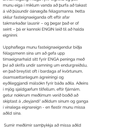
munu eiga í miklum vanda að þurfa að takast
á við þúsundir óánægða félagsmanna. Þetta
skilur fasteignaeiganda oft eftir afar
takmarkaðar lausnir – og þegar það er of
seint – þá er kannski ENGIN leið til að halda
eigninni.
Upphaflega munu fasteignaeigendur biðja
félagsmenn sína um að gefa upp
tímaeignarhald sitt fyrir ENGA peninga með
því að skrifa undir samning um endurgreiðslu,
en það breytist oft í bardaga af kvörtunum,
ósamsættanlegum ágreiningi og
eyðileggjandi málsókn fyrir báða aðila. Aðeins
í mjög sjaldgæfum tilfellum, eftir fjárnám,
getur nokkrum meðlimum verið boðið að
skiptast á „deyjandi“ aðildum sínum og ganga
í vinalega eignareign - en flestir munu missa
aðild sína.
Sumir meðlimir samþykkja að missa aðild