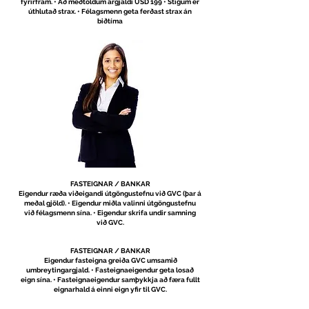
fyrirfram. • Að meðtöldum árgjaldi USD 199 • Stigum er
úthlutað strax. • Félagsmenn geta ferðast strax án
biðtíma
FASTEIGNAR / BANKAR
Eigendur ræða viðeigandi útgöngustefnu við GVC (þar á
meðal gjöld). • Eigendur miðla valinni útgöngustefnu
við félagsmenn sína. • Eigendur skrifa undir samning
við GVC.
FASTEIGNAR / BANKAR
Eigendur fasteigna greiða GVC umsamið
umbreytingargjald. • Fasteignaeigendur geta losað
eign sína. • Fasteignaeigendur samþykkja að færa fullt
eignarhald á einni eign yfir til GVC.