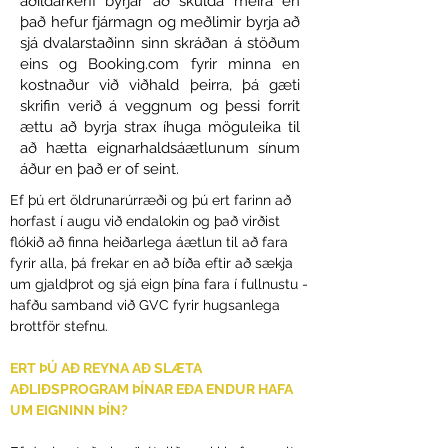
aðildarkerfi byrjar að skulda meira en
það hefur fjármagn og meðlimir byrja að
sjá dvalarstaðinn sinn skráðan á stöðum
eins og Booking.com fyrir minna en
kostnaður við viðhald þeirra, þá gæti
skrifin verið á veggnum og þessi forrit
ættu að byrja strax íhuga möguleika til
að hætta eignarhaldsáætlunum sínum
áður en það er of seint.
Ef þú ert öldrunarúrræði og þú ert farinn að
horfast í augu við endalokin og það virðist
flókið að finna heiðarlega áætlun til að fara
fyrir alla, þá frekar en að bíða eftir að sækja
um gjaldþrot og sjá eign þína fara í fullnustu -
hafðu samband við GVC fyrir hugsanlega
brottför stefnu.
ERT ÞÚ AÐ REYNA AÐ SLÆTA
AÐLIÐSPROGRAM ÞÍNAR EÐA ENDUR HAFA
UM EIGNINN ÞÍN?