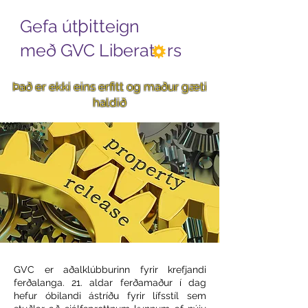
Gefa út
þitt
eign
með GVC Liberat rs
Það er ekki eins erfitt og maður gæti
haldið
GVC er aðalklúbburinn fyrir krefjandi
ferðalanga. 21. aldar ferðamaður í dag
hefur óbilandi ástríðu fyrir lífsstíl sem