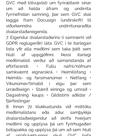
GVC með tölvupósti um fyrirætlanir sínar
um að halda áfram og undirrita
fyrrnefndan samning, þar sem GVC skal
leggja fram Docusign (undirskrift) til
viðurkenndra undirritunaraðila
dvalarstaðareigenda.
7. Eigendur dvalarstaðarins (í samræmi við
GDPR reglugerðir) láta GVC í té ítarlegan
lista yfir alla meðlimi sem taka þátt sem
hluti af uppgjöfinni. Þessi ítarlegi
meðlimalisti verður að samanstanda af
eftirfarandi: • Fullu nafni/nöfnum
samkvæmt eignarskrá • Heimilisfang •
Heimilis- og farsímanúmer • Netfang •
Vikunúmer/tímabil í eigu þar sem
úrræðiseign • Stærð eininga og umráð •
Dagsetning kaups • Gildistími aðildar /
fjárfestingar
8. Innan 72 klukkustunda við móttöku
meðlimalistans eða áður, samþykkja
dvalarstaðaeigendur að skrifa hverjum
meðlimi og upplýsa þá um fyrirhugaðan
bótapakka og upplýsa þá um að sem hluti
af orlofsáætluninni skuli GVC hafa