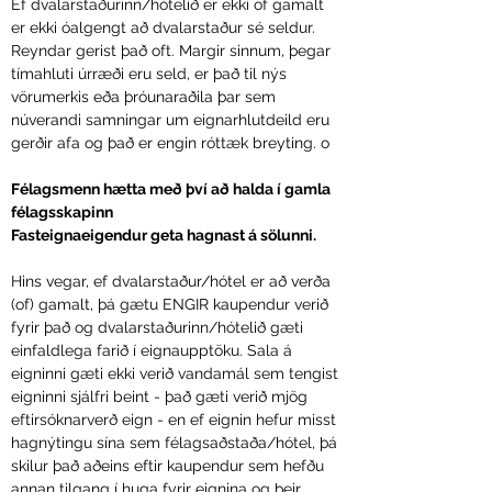
Ef dvalarstaðurinn/hótelið er ekki of gamalt
er ekki óalgengt að dvalarstaður sé seldur.
Reyndar gerist það oft. Margir sinnum, þegar
tímahluti úrræði eru seld, er það til nýs
vörumerkis eða þróunaraðila þar sem
núverandi samningar um eignarhlutdeild eru
gerðir afa og það er engin róttæk breyting. o
Félagsmenn hætta með því að halda í gamla
félagsskapinn
Fasteignaeigendur geta hagnast á sölunni.
Hins vegar, ef dvalarstaður/hótel er að verða
(of) gamalt, þá gætu ENGIR kaupendur verið
fyrir það og dvalarstaðurinn/hótelið gæti
einfaldlega farið í eignaupptöku. Sala á
eigninni gæti ekki verið vandamál sem tengist
eigninni sjálfri beint - það gæti verið mjög
eftirsóknarverð eign - en ef eignin hefur misst
hagnýtingu sína sem félagsaðstaða/hótel, þá
skilur það aðeins eftir kaupendur sem hefðu
annan tilgang í huga fyrir eignina og þeir