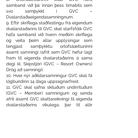
samband við þá innan þess tímabils sem
svo samþykkt í GVC –
Dvalarstaðaeigendasamningnum.
9. Eftir skriflega staðfestingu frá eigendum
dvalarstaðarins til GVC skal starfsfólk GVC
hafa samband við hvern meðlim skriflega
og veita þeim allar upplýsingar sem
tengjast samþykktu orlofsáætluninni
ásamt samningi (afrit sem GVC hefur lagt
fram til eigenda dvalarstaðarins á sama
degi kl. Skipstjóri (GVC – Resort Owners)
Drög að samningi).
10. Hver nýr aðildarsamningur GVC skal fá
lögbundinn 14 daga uppsagnarfrest.
11. GVC skal safna skiluðum undirrituðum
(GVC – Member) samningum og senda
afrit ásamt GVC skattareikningi til eigenda
dvalarstaðarins vikulega, þar til allir
samningar félagsmanna hafa verið
uppfylltir.
12. Við móttöku greiðslu fyrir hvern
skattreikning sem gefinn er út, skal GVC
virkja orlofsáætlun hvers meðlims og gefa