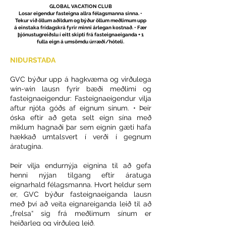
GLOBAL VACATION CLUB
Losar eigendur fasteigna allra félagsmanna sinna. •
Tekur við öllum aðildum og býður öllum meðlimum upp
á einstaka frídagskrá fyrir minni árlegan kostnað. • Fær
þjónustugreiðslu í eitt skipti frá fasteignaeiganda + 1
fulla eign á umsömdu úrræði/hóteli.
NIÐURSTAÐA
GVC býður upp á hagkvæma og virðulega
win-win lausn fyrir bæði meðlimi og
fasteignaeigendur: Fasteignaeigendur vilja
aftur njóta góðs af eignum sínum. • Þeir
óska eftir að geta selt eign sína með
miklum hagnaði þar sem eignin gæti hafa
hækkað umtalsvert í verði í gegnum
áratugina.
Þeir vilja endurnýja eignina til að gefa
henni nýjan tilgang eftir áratuga
eignarhald félagsmanna. Hvort heldur sem
er, GVC býður fasteignaeiganda lausn
með því að veita eignareiganda leið til að
„frelsa“ sig frá meðlimum sínum er
heiðarleg og virðuleg leið.