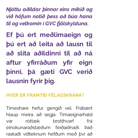
Njóttu aðildar þinnar eins mikið og
við höfum notið þess að búa hana
til og velkomin í GVC fjölskylduna.
Ef þú ert meðlimaeign og
þú ert að leita að lausn til
að slíta aðildinni til að ná
aftur yfirráðum yfir eign
þinni, þá gæti GVC verið
lausnin fyrir þig.
HVER ER FRAMTÍÐ FÉLAGSKRÁNA?
Timeshare hefur gengið vel. Frábært
hlaup meira að segja. Tímaeignarhald
var róttæk brotthvarf frá
einokunaraðstæðum ferðaiðnaði. Það
raskaði viðteknum hefðum með því að