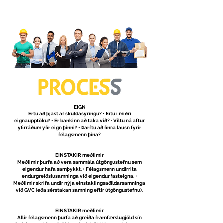
EIGN
Ertu að þjást af skuldasýringu? • Ertu í miðri
eignaupptöku? • Er bankinn að taka við? • Viltu ná aftur
yfirráðum yfir eign þinni? • Þarftu að finna lausn fyrir
félagsmenn þína?
EINSTAKIR meðlimir
Meðlimir þurfa að vera sammála útgöngustefnu sem
eigendur hafa samþykkt. • Félagsmenn undirrita
endurgreiðslusamninga við eigendur fasteigna. •
Meðlimir skrifa undir nýja einstaklingsaðildarsamninga
við GVC (eða sérstakan samning eftir útgöngustefnu).
EINSTAKIR meðlimir
Allir félagsmenn þurfa að greiða framfærslugjöld sín