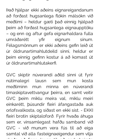
Það hjálpar ekki aðeins eignareigandanum
að forðast hugsanlega flókin málsókn við
meðlimi – heldur gæti það einnig hjálpað
þeim að forðast hugsanlega eignaupptöku
– og enn og aftur gefa eignarhaldara fulla
umráðarétt yfir eignum sínum.
Félagsmönnum er ekki aðeins gefin leið út
úr öldrunartímahlutdeild sinni, heldur er
þeim einnig gefinn kostur á að komast út
úr öldrunartímahlutakerfi.
GVC skiptir núverandi aðild sinni út fyrir
nútímalegri lausn sem mun kosta
meðliminn mun minna en núverandi
tímaskiptavettvangur þeirra, en samt veitir
GVC þeim miklu meira val, miklu meiri
einkarétt, þúsundir fleiri áfangastaða auk
orlofsvalkosta, og síðast en ekki síst. - EKKI
fleiri brotin skiptaloforð. Fyrir hvaða áhuga
sem er, vinsamlegast hafðu samband við
GVC - við munum vera fús til að eiga
samtal við alla fasteignaeigendur sem vilja