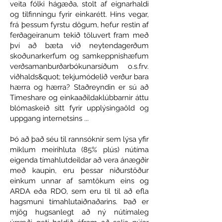
veita fólki hágæða, stolt af eignarhaldi
og tilfinningu fyrir einkarétt. Hins vegar,
frá þessum fyrstu dögum, hefur restin af
ferðageiranum tekið töluvert fram með
því að bæta við neytendagerðum
skoðunarkerfum og samkeppnishæfum
verðsamanburðarbókunarsíðum o.s.frv.
viðhalds&quot; tekjumódelið verður bara
hærra og hærra? Staðreyndin er sú að
Timeshare og einkaaðildaklúbbarnir áttu
blómaskeið sitt fyrir upplýsingaöld og
uppgang internetsins ...
Þó að það séu til rannsóknir sem lýsa yfir
miklum meirihluta (85% plús) nútíma
eigenda tímahlutdeildar að vera ánægðir
með kaupin, eru þessar niðurstöður
einkum unnar af samtökum eins og
ARDA eða RDO, sem eru til til að efla
hagsmuni tímahlutaiðnaðarins. Það er
mjög hugsanlegt að ný nútímaleg