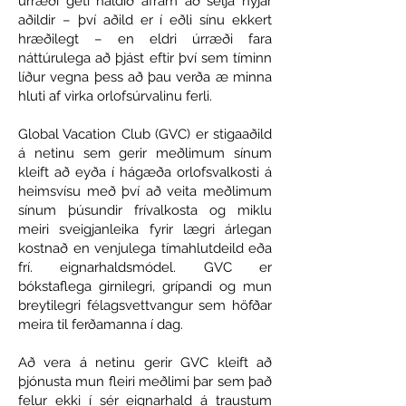
úrræði geti haldið áfram að selja nýjar
aðildir – því aðild er í eðli sínu ekkert
hræðilegt – en eldri úrræði fara
náttúrulega að þjást eftir því sem tíminn
líður vegna þess að þau verða æ minna
hluti af virka orlofsúrvalinu ferli.
Global Vacation Club (GVC) er stigaaðild
á netinu sem gerir meðlimum sínum
kleift að eyða í hágæða orlofsvalkosti á
heimsvísu með því að veita meðlimum
sínum þúsundir frívalkosta og miklu
meiri sveigjanleika fyrir lægri árlegan
kostnað en venjulega tímahlutdeild eða
frí. eignarhaldsmódel. GVC er
bókstaflega girnilegri, grípandi og mun
breytilegri félagsvettvangur sem höfðar
meira til ferðamanna í dag.
Að vera á netinu gerir GVC kleift að
þjónusta mun fleiri meðlimi þar sem það
felur ekki í sér eignarhald á traustum