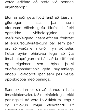
verða erfiðara að bæta við þennan
eigendahóp?
Eldri úrræði geta fljótt farið að þjást af
gífurlegum halla þar sem
öldrunarmeðlimir gefa tilefni til fleiri
ógreiddra viðhaldsgjalda og
meðlimir/eigendur sem eftir eru freistast
af endursölufyrirtækjum þar sem þeir
eru að verða enn kvíðin fyrir að selja.
Þetta byrjar óhjákvæmilega að ýta
tímahlutaprógrammi í átt að brottförinni
og eignirnar sem hýsa þessi
orlofseignaráætlanir geta hugsanlega
endað í gjaldþroti (þar sem þeir verða
uppiskroppa með peninga).
Sannleikurinn er sá að stundum hafa
tímaskiptadvalarstaðir einfaldlega ekki
peninga til að vera í viðskiptum lengur
og útilokun byrjar yfirvofandi. Ef