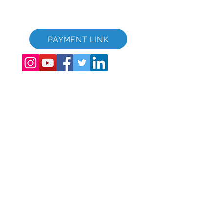
GVC XPRESS Loyalty Card
GVC kynningarmyndband - Draumafrí
PAYMENT LINK
©
2017 - 2022
The Global Vacation Club Allur réttur áskilinn