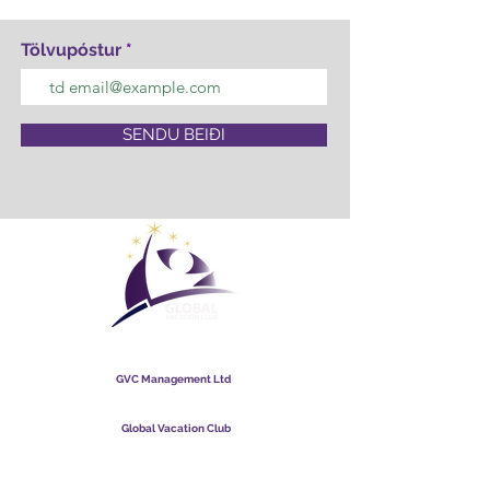
Tölvupóstur
SENDU BEIÐI
Global Vacation Club
GVC Management Ltd
GVC Management er hlutafélag skráð í Malasíu.
Skráningarnúmer fyrirtækis
003206286
-T
Global Vacation Club
Global Vacation Club Ltd er hlutafélag skráð í Englandi og
Wales. Félagsnúmer
12346367
GVC bæklingur niðurhalssvíta