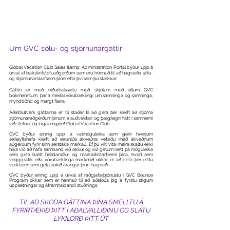
Global Vacation Club Vinsamlegast sendið upplýsingar um
sérleyfi hjá GVC.
Um GVC sölu- og stjórnunargáttir
Global Vacation Club Sales &amp; Administration Portal býður upp á
úrval af bakskrifstofuaðgerðum sem eru hönnuð til að hagræða sölu-
og stjórnunarstarfsemi þinni eftir því sem þú stækkar.
Gáttin er með niðurhalssvítu með skjölum með öllum GVC
bókmenntum, þar á meðal vörubæklingi um samninga og samninga,
myndbönd og margt fleira.
Aðalhlutverk gáttanna er til staðar til að gera þér kleift að stjórna
stjórnunaraðgerðum þínum á auðveldari og þægilegri hátt í samræmi
við stefnur og lagaumgjörð Global Vacation Club.
GVC býður einnig upp á valmöguleika sem gerir hverjum
sérleyfishafa kleift að sérsníða ákveðna vefsíðu með ákveðnum
aðgerðum fyrir sinn sérstaka markað. Ef þú vilt vita meira skaltu ekki
hika við að hafa samband við okkur og við getum rætt þá möguleika
sem geta bætt heildarsölu- og markaðsstarfsemi þína, hvort sem
vegggrafík eða vörubæklinga markmið okkar er að gefa þér réttu
verkfærin sem geta aukið árangur þinn. hagnaði.
GVC býður einnig upp á úrval af ráðgjafarþjónustu í GVC Bounce
Program okkar sem er hannað til að aðstoða þig á fyrstu stigum
uppsetningar og áframhaldandi stuðnings.
TIL AÐ SKOÐA GÁTTINA ÞÍNA SMELLTU Á
FYRIRTÆKIÐ ÞITT Í AÐALVALLIÐINU OG SLÁTU
LYKILORÐ ÞITT ÚT