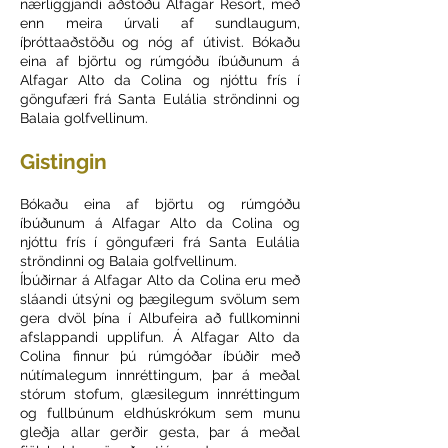
nærliggjandi aðstöðu Alfagar Resort, með
enn meira úrvali af sundlaugum,
íþróttaaðstöðu og nóg af útivist. Bókaðu
eina af björtu og rúmgóðu íbúðunum á
Alfagar Alto da Colina og njóttu frís í
göngufæri frá Santa Eulália ströndinni og
Balaia golfvellinum.
Gistingin
Bókaðu eina af björtu og rúmgóðu
íbúðunum á Alfagar Alto da Colina og
njóttu frís í göngufæri frá Santa Eulália
ströndinni og Balaia golfvellinum.
Íbúðirnar á Alfagar Alto da Colina eru með
sláandi útsýni og þægilegum svölum sem
gera dvöl þína í Albufeira að fullkominni
afslappandi upplifun. Á Alfagar Alto da
Colina finnur þú rúmgóðar íbúðir með
nútímalegum innréttingum, þar á meðal
stórum stofum, glæsilegum innréttingum
og fullbúnum eldhúskrókum sem munu
gleðja allar gerðir gesta, þar á meðal