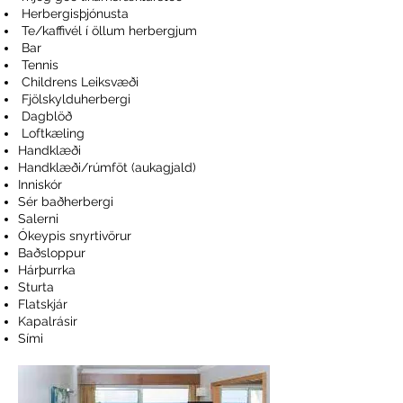
Herbergisþjónusta
Te/kaffivél í öllum herbergjum
Bar
Tennis
Childrens Leiksvæði
Fjölskylduherbergi
Dagblöð
Loftkæling
Handklæði
Handklæði/rúmföt (aukagjald)
Inniskór
Sér baðherbergi
Salerni
Ókeypis snyrtivörur
Baðsloppur
Hárþurrka
Sturta
Flatskjár
Kapalrásir
Sími