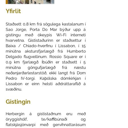
Yfirlit
Staðsett 0,8 km frá sögulega kastalanum í
Sao Jorge, Porta Do Mar býður upp á
gistingu með ókeypis Wi-Fi interneti
hvarvetna. Gististaðurinn er staðsettur í
Baixa / Chiado-hverfinu í Lissabon, í 15
mínútna akstursfjarlægð frá Humberto
Delgado flugvellinum. Rossio Square er í
0,9 km fjarlægð. Íbúðin er staðsett í 5
mínútna göngufjarlægð frá næstu
neðanjarðarlestarstöð, ekki langt frá Dom
Pedro IV-torgi. Kaþólska dómkirkjan í
Lissabon er einn helsti aðdráttaraflið á
svæðinu.
Gistingin
Herbergin á gististaðnum eru með
öryggishólf, te/kaffibúnaði og
flatskjásjónvarpi með gervihnattarásum