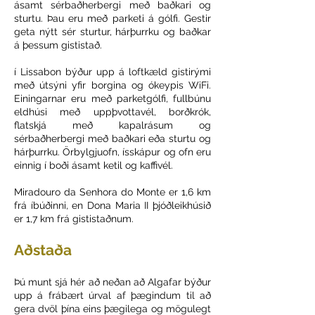
ásamt sérbaðherbergi með baðkari og
sturtu. Þau eru með parketi á gólfi. Gestir
geta nýtt sér sturtur, hárþurrku og baðkar
á þessum gististað.
í Lissabon býður upp á loftkæld gistirými
með útsýni yfir borgina og ókeypis WiFi.
Einingarnar eru með parketgólfi, fullbúnu
eldhúsi með uppþvottavél, borðkrók,
flatskjá með kapalrásum og
sérbaðherbergi með baðkari eða sturtu og
hárþurrku. Örbylgjuofn, ísskápur og ofn eru
einnig í boði ásamt ketil og kaffivél.
Miradouro da Senhora do Monte er 1,6 km
frá íbúðinni, en Dona Maria II þjóðleikhúsið
er 1,7 km frá gististaðnum.
Aðstaða
Þú munt sjá hér að neðan að Algafar býður
upp á frábært úrval af þægindum til að
gera dvöl þína eins þægilega og mögulegt