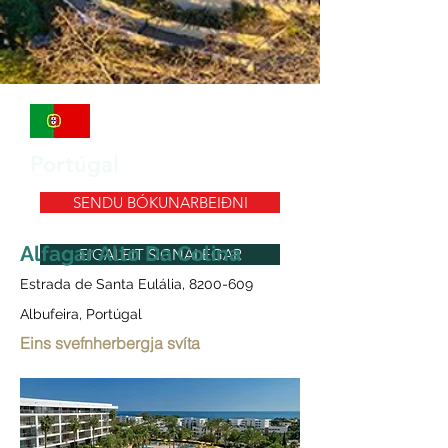
Portúgal
SENDU BÓKUNARBEIÐNI
Alfagar Alto Da Colina
EIGALEIT SIGNALEGAR
Estrada de Santa Eulália,
8200-609
Albufeira, Portúgal
Eins svefnherbergja svíta