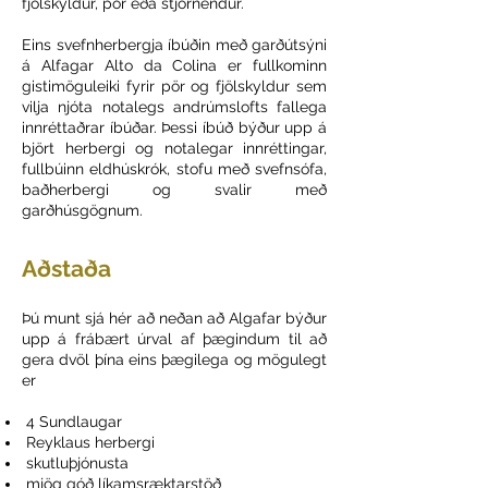
fjölskyldur, pör eða stjórnendur.
Eins svefnherbergja íbúðin með garðútsýni
á Alfagar Alto da Colina er fullkominn
gistimöguleiki fyrir pör og fjölskyldur sem
vilja njóta notalegs andrúmslofts fallega
innréttaðrar íbúðar. Þessi íbúð býður upp á
björt herbergi og notalegar innréttingar,
fullbúinn eldhúskrók, stofu með svefnsófa,
baðherbergi og svalir með
garðhúsgögnum.
Aðstaða
Þú munt sjá hér að neðan að Algafar býður
upp á frábært úrval af þægindum til að
gera dvöl þína eins þægilega og mögulegt
er
4 Sundlaugar
Reyklaus herbergi
skutluþjónusta
mjög góð líkamsræktarstöð