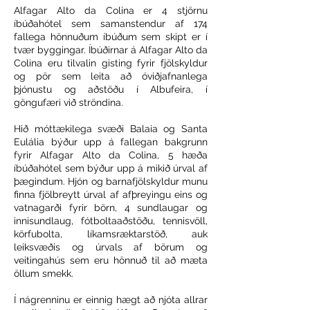
Alfagar Alto da Colina er 4 stjörnu
íbúðahótel sem samanstendur af 174
fallega hönnuðum íbúðum sem skipt er í
tvær byggingar. Íbúðirnar á Alfagar Alto da
Colina eru tilvalin gisting fyrir fjölskyldur
og pör sem leita að óviðjafnanlega
þjónustu og aðstöðu í Albufeira, í
göngufæri við ströndina.
Hið móttækilega svæði Balaia og Santa
Eulália býður upp á fallegan bakgrunn
fyrir Alfagar Alto da Colina, 5 hæða
íbúðahótel sem býður upp á mikið úrval af
þægindum. Hjón og barnafjölskyldur munu
finna fjölbreytt úrval af afþreyingu eins og
vatnagarði fyrir börn, 4 sundlaugar og
innisundlaug, fótboltaaðstöðu, tennisvöll,
körfubolta, líkamsræktarstöð, auk
leiksvæðis og úrvals af börum og
veitingahús sem eru hönnuð til að mæta
öllum smekk.
Í nágrenninu er einnig hægt að njóta allrar