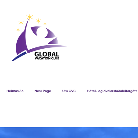
GVC POINTS CHART USD
GVC POIN
GVC MEMBERS LOUNGE
Heimasíða
New Page
Um GVC
Hótel- og dvalarstaðaleitargátt