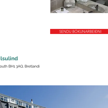
SENDU BÓKUNARBEIÐNI
lsulind
outh BH1 3AQ, Bretlandi