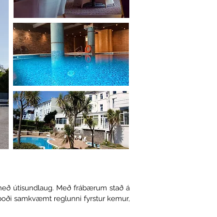
 með útisundlaug. Með frábærum stað á
í boði samkvæmt reglunni fyrstur kemur,