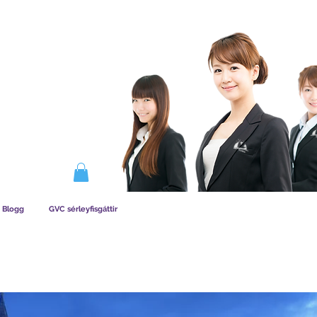
IRKAR AÐILDAG
Blogg
GVC sérleyfisgáttir