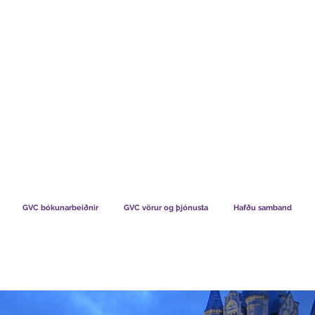
TS CHART GBP
HVAÐ SEGJA FÉLAGAR OKKAR
HVERNIG V
GVC bókunarbeiðnir
GVC vörur og þjónusta
Hafðu samband