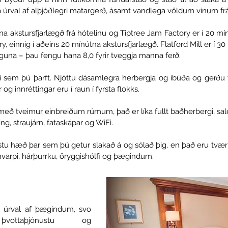
á úrval af alþjóðlegri matargerð, ásamt vandlega völdum vínum f
na akstursfjarlægð frá hótelinu og Tiptree Jam Factory er í 20 mí
y, einnig í aðeins 20 mínútna akstursfjarlægð. Flatford Mill er í 3
nguna – þau fengu hana 8,0 fyrir tveggja manna ferð.
i sem þú þarft. Njóttu dásamlegra herbergja og íbúða og gerðu f
og innréttingar eru í raun í fyrsta flokks.
ð tveimur einbreiðum rúmum, það er líka fullt baðherbergi, salern
ing, straujárn, fataskápar og WiFi.
tu hæð þar sem þú getur slakað á og sólað þig, en það eru tvær 
varpi, hárþurrku, öryggishólfi og þægindum.
 úrval af þægindum, svo
þvottaþjónustu og