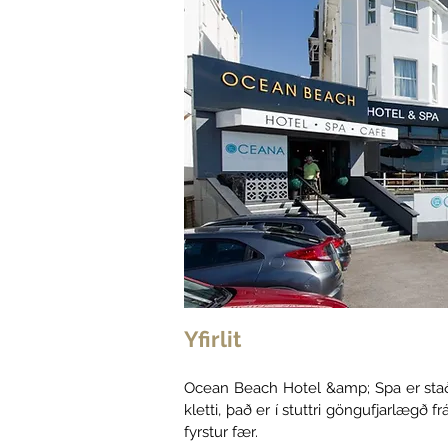
Yfirlit
Ocean Beach Hotel &amp; Spa er stað
kletti, það er í stuttri göngufjarlæg
fyrstur fær.