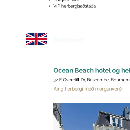
VIP herbergisaðstaða
Bretland
Ocean Beach hótel og hei
32 E Overcliff Dr, Boscombe, Bournem
King herbergi með morgunverði