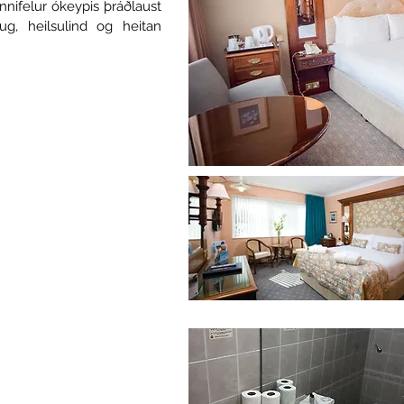
nnifelur ókeypis þráðlaust
aug, heilsulind og heitan