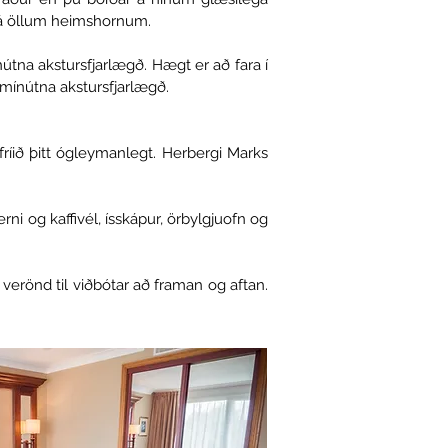
rá öllum heimshornum.
nútna akstursfjarlægð. Hægt er að fara í
0 mínútna akstursfjarlægð.
ríið þitt ógleymanlegt. Herbergi Marks
i og kaffivél, ísskápur, örbylgjuofn og
verönd til viðbótar að framan og aftan.