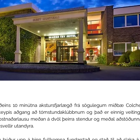
aðeins 10 mínútna akstursfjarlægð frá sögulegum miðbæ Colch
ókeypis aðgang að tómstundaklúbbnum og það er einnig veitingas
stnaðarlausu meðan á dvöl þeirra stendur og meðal aðstöðunna
svellir utandyra.
n býður upp á hinn fullkomna fundarstað og stað til að slaka 