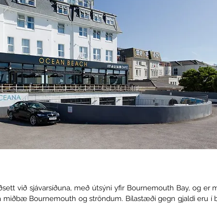
sett við sjávarsíðuna, með útsýni yfir Bournemouth Bay, og er
ð frá miðbæ Bournemouth og ströndum. Bílastæði gegn gjaldi eru 