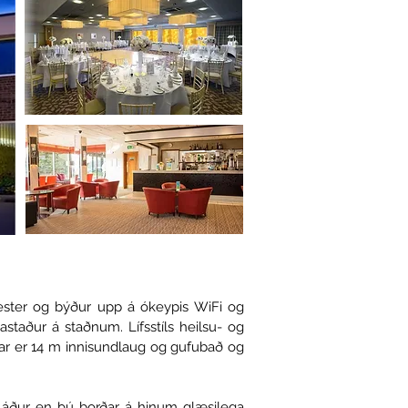
ester og býður upp á ókeypis WiFi og
taður á staðnum. Lífsstíls heilsu- og
r er 14 m innisundlaug og gufubað og
á áður en þú borðar á hinum glæsilega