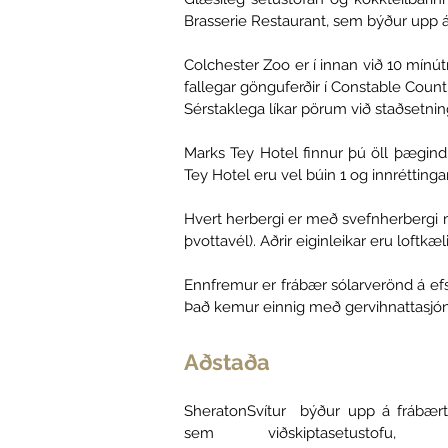
Brasserie Restaurant, sem býður upp 
Colchester Zoo er í innan við 10 mínút
fallegar gönguferðir í Constable Countr
Sérstaklega líkar pörum við staðsetni
Marks Tey Hotel finnur þú öll þægind
Tey Hotel eru vel búin 1 og innréttingar 
Hvert herbergi er með svefnherbergi me
þvottavél). Aðrir eiginleikar eru loftkæl
Ennfremur er frábær sólarverönd á efs
Það kemur einnig með gervihnattasjón
Aðstaða
Sheraton
Svítur
býður upp á frábært
sem viðskiptasetustofu, 