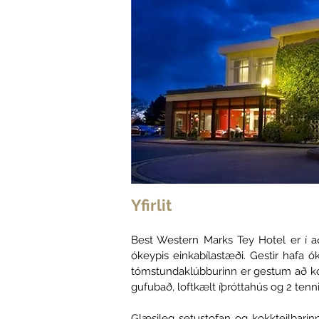
Yfirlit
Best Western Marks Tey Hotel er í 
ókeypis einkabílastæði. Gestir hafa 
tómstundaklúbburinn er gestum að ko
gufubað, loftkælt íþróttahús og 2 tenni
Glæsileg setustofan og kokkteilbarin