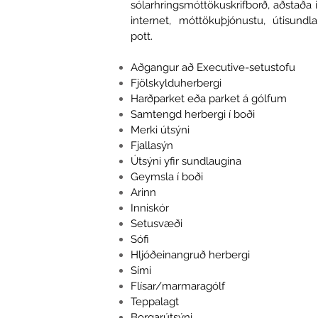
sólarhringsmóttöku
skrifborð, aðstaða
i
internet, móttökuþjónustu, útisundl
pott.
Aðgangur að Executive-setustofu
Fjölskylduherbergi
Harðparket eða parket á gólfum
Samtengd herbergi í boði
Merki útsýni
Fjallasýn
Útsýni yfir sundlaugina
Geymsla í boði
Arinn
Inniskór
Setusvæði
Sófi
Hljóðeinangruð herbergi
Sími
Flísar/marmaragólf
Teppalagt
Borgarútsýni