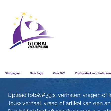
GVC POINTS CHART USD
GVC POIN
GVC MEMBERS LOUNGE
Startpagina
New Page
Over GVC
Zoekportaal voor hotels en
Upload foto&#39;s, verhalen, vragen of
Jouw verhaal, vraag of artikel kan een a