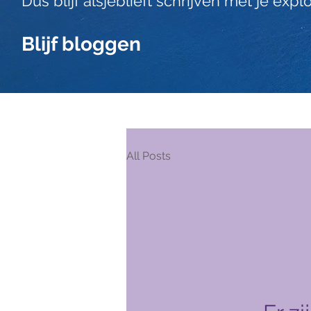
Dus blijf alsjeblieft schrijven met je explo
Blijf bloggen
All Posts