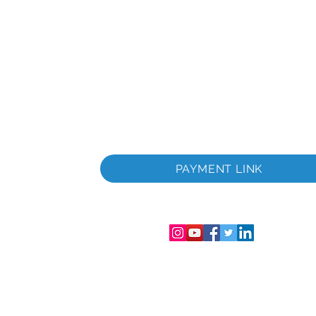
chap
PAYMENT LINK
nummer
les.