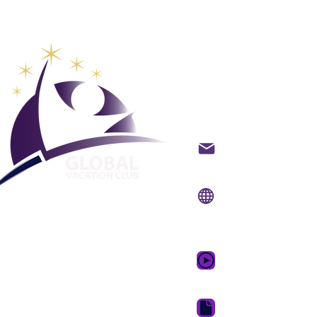
Wereldwi
vakantiec
Contact via e-mail
Website:
www.gvcpoi
Applicatie voor de m
telefoon:
www.gvcpoi
GVC-promotievideo 
GVC-brochure downl