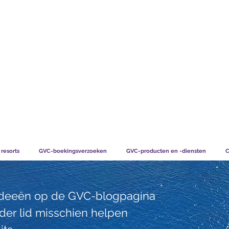
TS CHART GBP
WAT ONZE LEDEN ZEGGEN
HOE LIDMA
 resorts
GVC-boekingsverzoeken
GVC-producten en -diensten
C
 ideeën op de GVC-blogpagina
nder lid misschien helpen