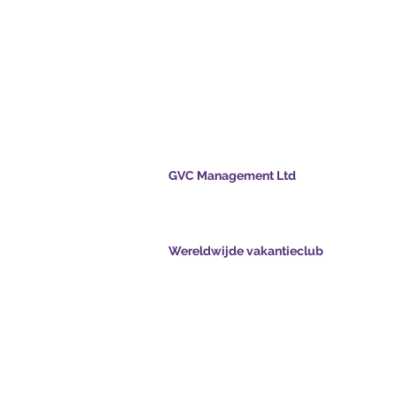
jde
lub
GVC Management Ltd
GVC Management is een naamloze vennoots
geregistreerd in Maleisië. Bedrijfsregistratie
003206286-T
nts.com
Wereldwijde vakantieclub
obiele
Global Vacation Club Ltd is een naamloze
ntsapp.com
vennootschap geregistreerd in Engeland en Wa
Bedrijfsregistratienummer 12346367
- Droomvakantie
GVC Affiliates Introduction
Do Not Sell My Personal Information
oadsuite