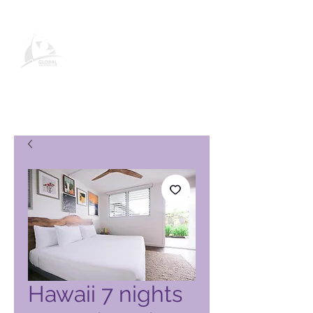
Productpagina voor wereldwijde
vakantieclubs
Hawaii 7 nights