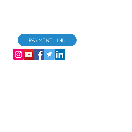
Global Vacation Club Ltd is een naamloze vennootschap
geregistreerd in Engeland en Wales.
Bedrijfsregistratienummer
12346367
GVC-brochure downloadsuite
GVC XPRESS Loyalty Card
GVC-promotievideo - Droomvakantie
PAYMENT LINK
©
2017 - 2022
The Global Vacation Club Alle rechten voorbehouden