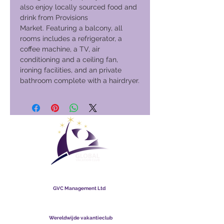
also enjoy locally sourced food and
drink from Provisions
Market. Featuring a balcony, all
rooms includes a refrigerator, a
coffee machine, a TV, air
conditioning and a ceiling fan,
ironing facilities, and an private
bathroom complete with a hairdryer.
Wereldwijde vakantieclub
GVC Management Ltd
GVC Management is een naamloze vennootschap
geregistreerd in Maleisië. Bedrijfsregistratienummer
003206286
-T
Wereldwijde vakantieclub