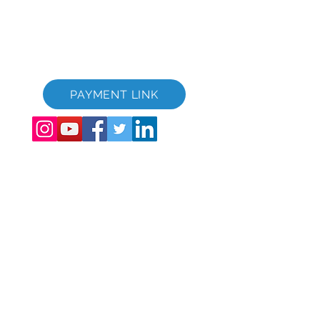
geregistreerd in Engeland en Wales.
Bedrijfsregistratienummer
12346367
GVC-brochure downloadsuite
GVC XPRESS Loyalty Card
GVC-promotievideo - Droomvakantie
PAYMENT LINK
©
2017 - 2022
The Global Vacation Club Alle rechten voorbehouden