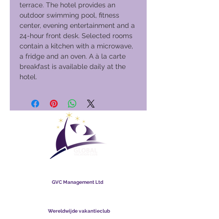
terrace. The hotel provides an
outdoor swimming pool, fitness
center, evening entertainment and a
24-hour front desk. Selected rooms
contain a kitchen with a microwave,
a fridge and an oven. A à la carte
breakfast is available daily at the
hotel.
Wereldwijde vakantieclub
GVC Management Ltd
GVC Management is een naamloze vennootschap
geregistreerd in Maleisië. Bedrijfsregistratienummer
003206286
-T
Wereldwijde vakantieclub
Global Vacation Club Ltd is een naamloze vennootschap