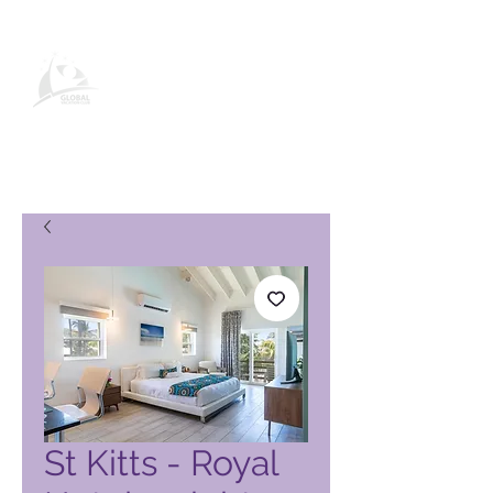
Productpagina voor wereldwijde
vakantieclubs
St Kitts - Royal