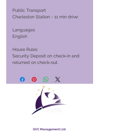
Public Transport
Charleston Station - 11 min drive
Languages
English
House Rules
Security Deposit on check-in and
returned on check-out.
Wereldwijde vakantieclub
GVC Management Ltd
GVC Management is een naamloze vennootschap
geregistreerd in Maleisië. Bedrijfsregistratienummer