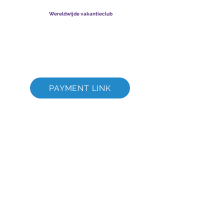
003206286
-T
Wereldwijde vakantieclub
Global Vacation Club Ltd is een naamloze vennootschap
geregistreerd in Engeland en Wales.
Bedrijfsregistratienummer
12346367
GVC-brochure downloadsuite
GVC XPRESS Loyalty Card
GVC-promotievideo - Droomvakantie
PAYMENT LINK
©
2017 - 2022
The Global Vacation Club Alle rechten voorbehouden