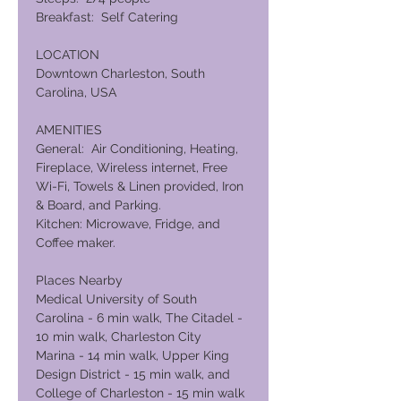
Breakfast: Self Catering
LOCATION
Downtown Charleston, South
Carolina, USA
AMENITIES
General: Air Conditioning, Heating,
Fireplace, Wireless internet, Free
Wi-Fi, Towels & Linen provided, Iron
& Board, and Parking.
Kitchen: Microwave, Fridge, and
Coffee maker.
Places Nearby
Medical University of South
Carolina - 6 min walk, The Citadel -
10 min walk, Charleston City
Marina - 14 min walk, Upper King
Design District - 15 min walk, and
College of Charleston - 15 min walk