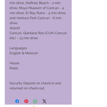
min drive, Delfines Beach - 2 min
drive, Maya Museum of Cancun - 4
min drive, El Rey Ruins - 4 min drive,
and Ventura Park Cancun - 6 min
drive.
Airport
Cancun, Quintana Roo (CUN-Cancun
Intl.) - 13 min drive
Languages
English & Mexican
House
Rules
Security Deposit on check-in and
returned on check-out.