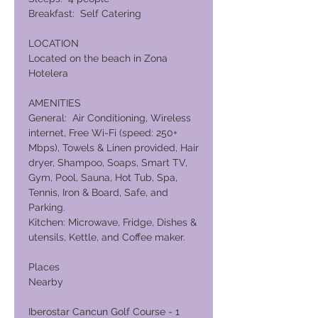
Breakfast: Self Catering
LOCATION
Located on the beach in Zona
Hotelera
AMENITIES
General: Air Conditioning, Wireless
internet, Free Wi-Fi (speed: 250+
Mbps), Towels & Linen provided, Hair
dryer, Shampoo, Soaps, Smart TV,
Gym, Pool, Sauna, Hot Tub, Spa,
Tennis, Iron & Board, Safe, and
Parking.
Kitchen: Microwave, Fridge, Dishes &
utensils, Kettle, and Coffee maker.
Places
Nearby
Iberostar Cancun Golf Course - 1