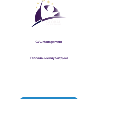
Global Vacation Club
GVC Management
​
Global Vacation Club Ltd - это компания с ограниченной
ответственностью, зарегистрированная в Малайзии.
Регистрационный номер компании
003206286
-T
Глобальный клуб отдыха
Global Vacation Club Ltd - это компания с ограниченной
ответственностью, зарегистрированная в Англии и Уэльсе.
Регистрационный номер компании
12346367
GVC Brochure Download Suite
GVC XPRESS Loyalty Card
GVC Promotional Video - Dream Vacation
PAYMENT LINK
©
2017-2021
The Global Vacation Club Все права защищены