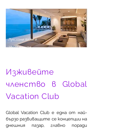
замъци
Луксозни вили и
апартаменти
Изживейте
членство в Global
Vacation Club
Global Vacation Club е една от най-
бързо развиващите се концепции на
днешния пазар, главно поради