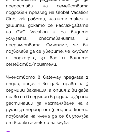
предостави на семействата
подробен преглед на Global Vacation
Club, как работи, нашите такси и
защити, докато се наслаждавате
на GVC Vacation и да видите
услугата, спестяванията и
предимствата. Смятаме, че ви
позволява да се уверите, че клубът
е подходящ за вас и вашето
семейство/приятели.
Членството в Gateway предлага 2
опции, опция 1 ви дава право на 3
седмици ваканция, а опция 2 ви дава
право на 6 седмици в редица избрани
дестинации за настаняване на 4
души за период от 3 години, което
позволява на члена да се възползва
от всички аспекти на клуба.