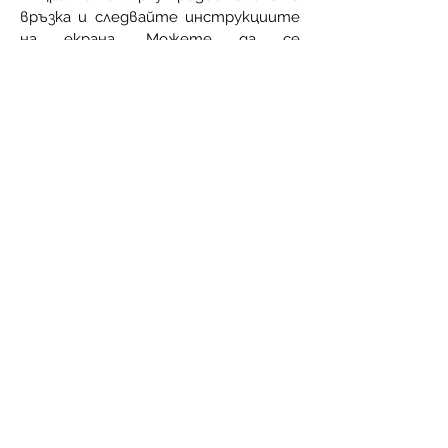
връзка и следвайте инструкциите
на екрана. Можете да се
регистрирате с Facebook, Gmail или
имейл
2. След това ще бъдете подканени
да създадете парола по ваш избор.
След като създадете парола,
щракнете върху изпращане.
3. След това Вашата регистрация
ще бъде прегледана и одобрена от
Global Vacation Club. След като бъде
одобрен, ще получите имейл,
потвърждаващ активирането на
вашия акаунт.