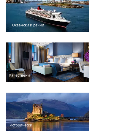
Океански и речни
круизи
Качествени
хотели
Исторически