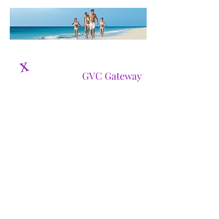
стаж членство
х
с
GVC Gateway
Глобално изживяване в
ваканционния клуб
Членство
Добре дошли като член на GVC
Gateway и ви благодарим, че ни
дадохте възможността да
представим клуба на вас и
вашите близки. Надяваме се да се
насладите максимално на