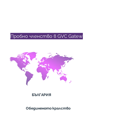
предимствата на клуба. Тази
страница ще очертае ясно къде
да отидете, за да започнете да
се възползвате от продуктите
и услугите на GVC.
Пробно членство в GVC Gateway
БЪЛГАРИЯ
Обединеното кралство