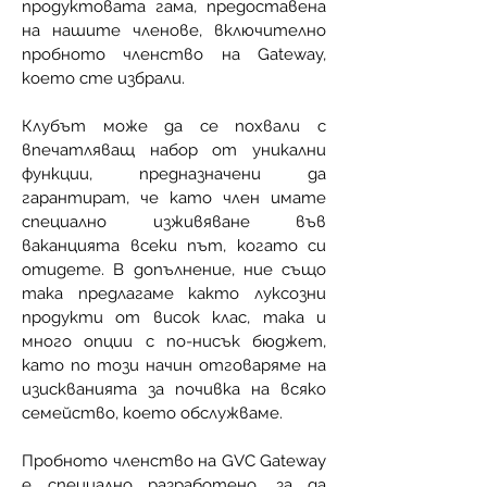
продуктовата гама, предоставена
на нашите членове, включително
пробното членство на Gateway,
което сте избрали.
Клубът може да се похвали с
впечатляващ набор от уникални
функции, предназначени да
гарантират, че като член имате
специално изживяване във
ваканцията всеки път, когато си
отидете. В допълнение, ние също
така предлагаме както луксозни
продукти от висок клас, така и
много опции с по-нисък бюджет,
като по този начин отговаряме на
изискванията за почивка на всяко
семейство, което обслужваме.
Пробното членство на GVC Gateway
е специално разработено, за да