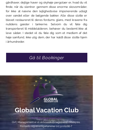
gårdhaver, dejlige haver og skyhøje pergolaer er, hvad du vil
finde, når du slentrer gennem disse enorme skovområder,
for ikke at nævne den lejlighedsvise imponerende udsigt
over vandet eller de bølgende bakker. Alle disse slotte er
blevet restaureret til deres fordums glans, med kravene fra
nutidens gæster i tankerne. Selvom du vil føle dig
transporteret til middelalderen, behøver du bestemt ikke at
leve sådan. I stedet vil du føle dig som et medlem af det
høje samfund, ikke ulig dem, der har kaldt disse slotte hjem
i århundreder.
Gå til Bookinger
Global Vacation Club
GVC Management Ltd
GVC Management er et aktieselskab registreret i Malaysia.
Firmaets registreringsnummer
003206286
-T