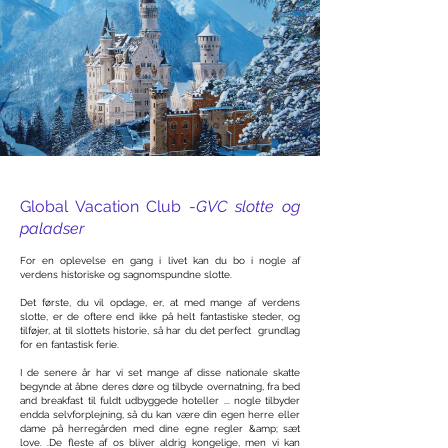
Global Vacation Club -
GVC slotte og
paladser
For en oplevelse en gang i livet kan du bo i nogle af
verdens historiske og sagnomspundne slotte.
Det første, du vil opdage, er, at med mange af verdens
slotte, er de oftere end ikke på helt fantastiske steder, og
tilføjer, at til slottets historie, så har du det perfect grundlag
for en fantastisk ferie.
I de senere år har vi set mange af disse nationale skatte
begynde at åbne deres døre og tilbyde overnatning, fra bed
and breakfast til fuldt udbyggede hoteller ... nogle tilbyder
endda selvforplejning, så du kan være din egen herre eller
dame på herregården med dine egne regler &amp; sæt
love. .De fleste af os bliver aldrig kongelige, men vi kan