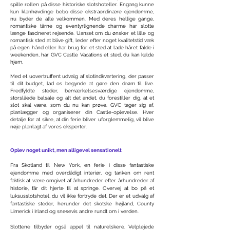
spille rollen på disse historiske slotshoteller. Engang kunne
kun klanhøvdinge bebo disse ekstraordinære ejendomme,
nu byder de alle velkommen. Med deres hellige gange,
romantiske tårne og eventyrlignende charme har slotte
længe fascineret rejsende. Uanset om du ønsker et lille og
romantisk sted at blive gift, leder efter noget kvalitetstid væk
på egen hånd eller har brug for et sted at lade håret falde i
weekenden, har GVC Castle Vacations et sted, du kan kalde
hjem. ​
Med et uovertruffent udvalg af slotindkvartering, der passer
til dit budget, lad os begynde at gøre den drøm til live.
Fredfyldte steder, bemærkelsesværdige ejendomme,
storslåede balsale og alt det andet, du forestiller dig, at et
slot skal være, som du nu kan prøve. GVC tager sig af,
planlægger og organiserer din Castle-oplevelse. Hver
detalje for at sikre, at din ferie bliver uforglemmelig, vil blive
nøje planlagt af vores eksperter.
Oplev noget unikt, men alligevel sensationelt
Fra Skotland til New York, en ferie i disse fantastiske
ejendomme med overdådigt interiør, og tanken om rent
faktisk at være omgivet af århundreder efter århundreder af
historie, får dit hjerte til at springe. Overvej at bo på et
luksusslotshotel, du vil ikke fortryde det. Der er et udvalg af
fantastiske steder, herunder det skotske højland, County
Limerick i Irland og snesevis andre rundt om i verden.
Slottene tilbyder også appel til naturelskere. Velplejede