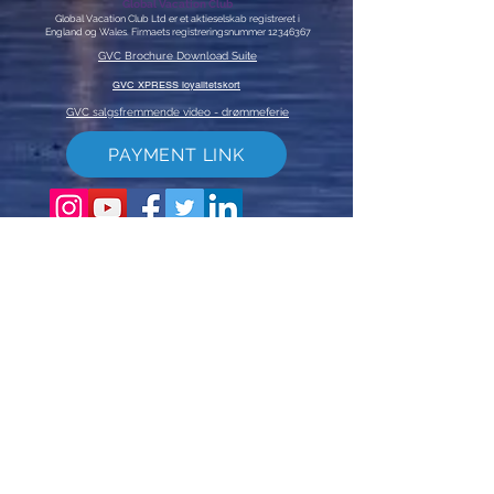
Global Vacation Club
Global Vacation Club Ltd er et aktieselskab registreret i
England og Wales. Firmaets registreringsnummer
12346367
GVC Brochure Download Suite
GVC XPRESS loyalitetskort
GVC salgsfremmende video - drømmeferie
PAYMENT LINK
©
2017 - 2022
The Global Vacation Club Alle rettigheder forbeholdes