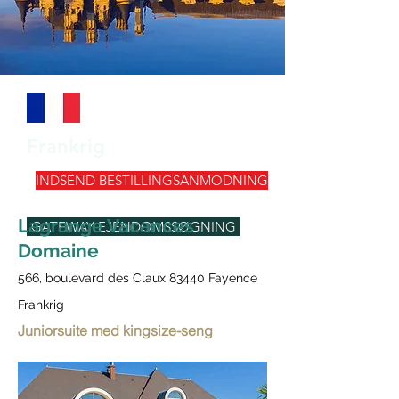
Frankrig
INDSEND BESTILLINGSANMODNING
Lagrange Vacances
GATEWAY EJENDOMSSØGNING
Domaine
566, boulevard des Claux 83440 Fayence
Frankrig
Juniorsuite med kingsize-seng