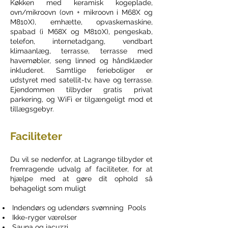
Køkken med keramisk kogeplade,
ovn/mikroovn (ovn + mikroovn i M68X og
M810X), emhætte, opvaskemaskine,
spabad (i M68X og M810X), pengeskab,
telefon, internetadgang, vendbart
klimaanlæg, terrasse, terrasse med
havemøbler, seng linned og håndklæder
inkluderet.
Samtlige ferieboliger er
udstyret med satellit-tv, have og terrasse.
Ejendommen tilbyder gratis privat
parkering, og WiFi er tilgængeligt mod et
tillægsgebyr.
Faciliteter
Du vil se nedenfor, at Lagrange tilbyder et
fremragende udvalg af faciliteter, for at
hjælpe med at gøre dit ophold så
behageligt som muligt
Indendørs og udendørs svømning Pools
Ikke-ryger værelser
Sauna og jacuzzi