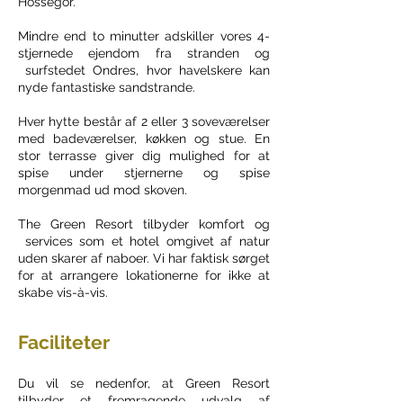
Hossegor.
Mindre end to minutter adskiller vores 4-
stjernede ejendom fra stranden og
surfstedet Ondres, hvor havelskere kan
nyde fantastiske sandstrande.
Hver hytte består af 2 eller 3 soveværelser
med badeværelser, køkken og stue. En
stor terrasse giver dig mulighed for at
spise under stjernerne og spise
morgenmad ud mod skoven.
The Green Resort tilbyder komfort og
services som et hotel omgivet af natur
uden skarer af naboer. Vi har faktisk sørget
for at arrangere lokationerne for ikke at
skabe vis-à-vis.
Faciliteter
Du vil se nedenfor, at Green Resort
tilbyder et fremragende udvalg af