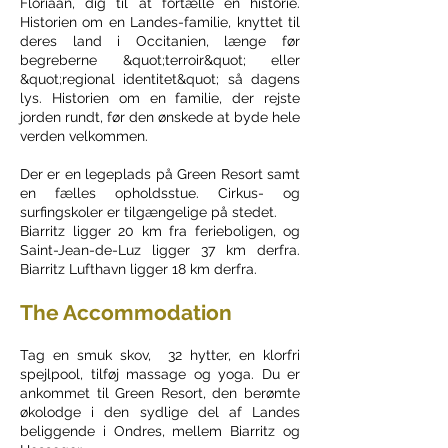
Floriaan, dig til at fortælle en historie.
Historien om en Landes-familie, knyttet til
deres land i Occitanien, længe før
begreberne &quot;terroir&quot; eller
&quot;regional identitet&quot; så dagens
lys. Historien om en familie, der rejste
jorden rundt, før den ønskede at byde hele
verden velkommen.
Der er en legeplads på Green Resort samt
en fælles opholdsstue. Cirkus- og
surfingskoler er tilgængelige på stedet.
Biarritz ligger 20 km fra ferieboligen, og
Saint-Jean-de-Luz ligger 37 km derfra.
Biarritz Lufthavn ligger 18 km derfra.
The Accommodation
Tag en smuk skov, 32 hytter, en klorfri
spejlpool, tilføj massage og yoga. Du er
ankommet til Green Resort, den berømte
økolodge i den sydlige del af Landes
beliggende i Ondres, mellem Biarritz og