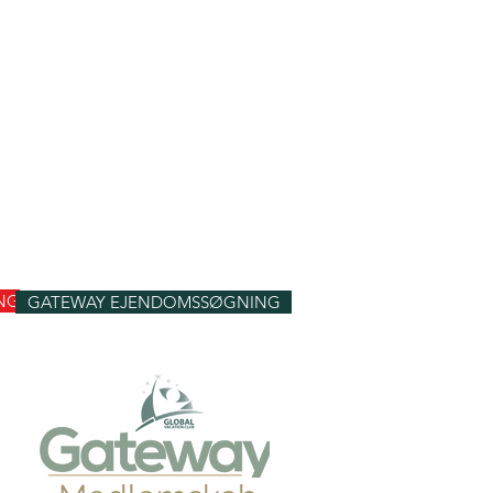
NG
GATEWAY EJENDOMSSØGNING