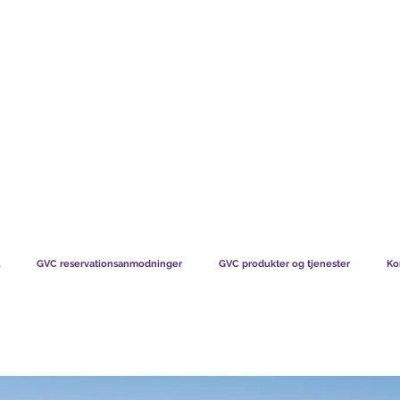
TS CHART GBP
HVAD VORES MEDLEMMER SIGER
HVORDAN MEDL
GVC reservationsanmodninger
GVC produkter og tjenester
Ko