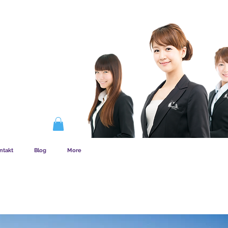
EMSKAB FUNGERER
ntakt
Blog
More