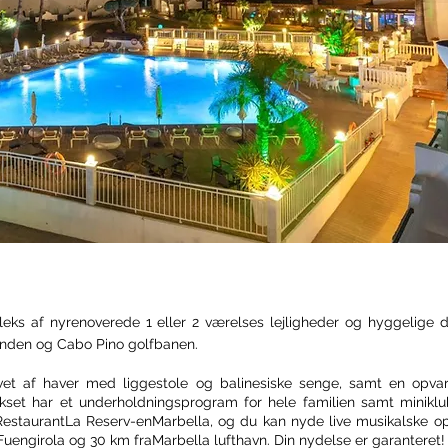
ks af nyrenoverede 1 eller 2 værelses lejligheder og hyggelige d
randen og Cabo Pino golfbanen.
et af haver med liggestole og balinesiske senge, samt en opvar
ekset har et underholdningsprogram for hele familien samt minikl
Restaurant
La Reserv
-en
Marbella, og du kan nyde live musikalske o
Fuengirola og 30 km fra
Marbella lufthavn. Din nydelse er garanteret!