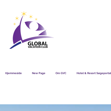
GVC POINTS CHART USD
GVC POIN
GVC MEMBERS LOUNGE
Hjemmeside
New Page
Om GVC
Hotel & Resort Søgeportal