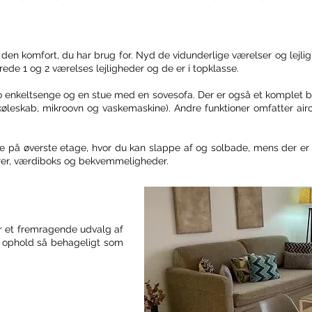
den komfort, du har brug for. Nyd de vidunderlige værelser og lejli
ede 1 og 2 værelses lejligheder og de er i topklasse.
o enkeltsenge og en stue med en sovesofa. Der er også et komplet bad
øleskab, mikroovn og vaskemaskine). Andre funktioner omfatter airc
se på øverste etage, hvor du kan slappe af og solbade, mens der er 
rrer, værdiboks og bekvemmeligheder.
er et fremragende udvalg af
it ophold så behageligt som