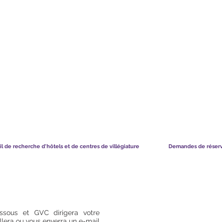
TS CHART GBP
CE QUE DISENT NOS MEMBRES
il de recherche d'hôtels et de centres de villégiature
Demandes de réser
ssous et GVC dirigera votre
lera ou vous enverra un e-mail