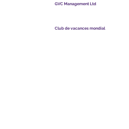
GVC Management Ltd
GVC Management est une société anonyme
enregistrée en Malaisie. Numéro d&#39;enreg
de la société 003206286-T
points.com
Club de vacances mondial
Global Vacation Club Ltd est une société à
tsapp.com
responsabilité limitée enregistrée en Angleterr
Pays de Galles. Numéro d&#39;enregistrement
société 12346367
e GVC - Vacances de
GVC Affiliates Introduction
Do Not Sell My Personal Information
ment de brochures
Coronavirus Mise à jour COVID
Card
19