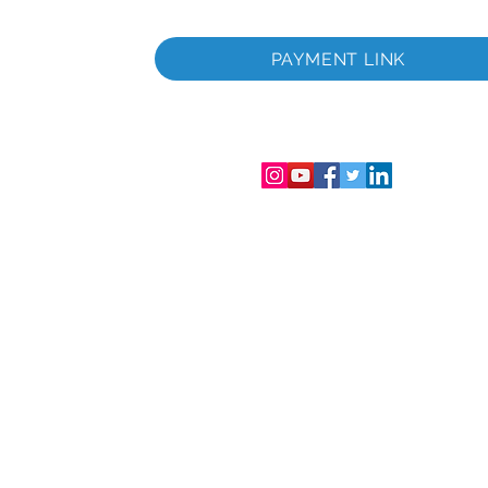
PAYMENT LINK
istrement
e et au
 de la