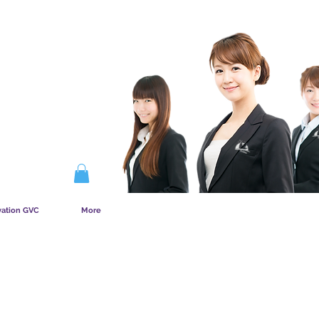
COMMENT FONCTIONNE L&amp;#39;ADHÉSION
vation GVC
More