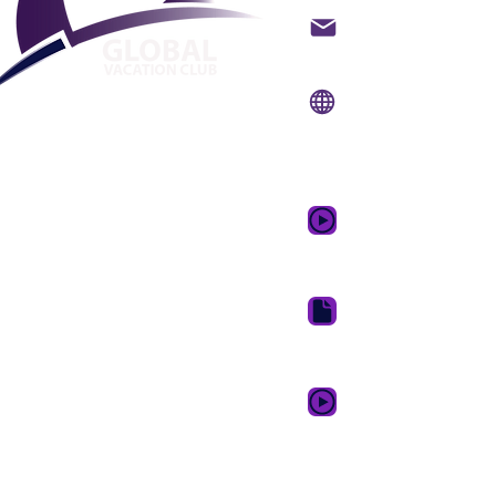
Contacter par email
Site Internet:
www.gvc
Application
mobile:
www.gvcpoin
Vidéo promotionnell
rêve
Suite de télécharge
GVC
GVC XPRESS Loyalty 