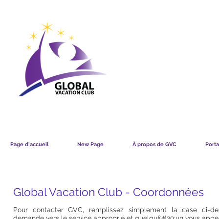
GVC POINTS CHART USD
GVC POIN
GVC MEMBERS LOUNGE
Page d'accueil
New Page
À propos de GVC
Porta
Global Vacation Club - Coordonnées
Pour contacter GVC, remplissez simplement la case ci-de
demande vers le service approprié et quelqu&#39;un vous appel