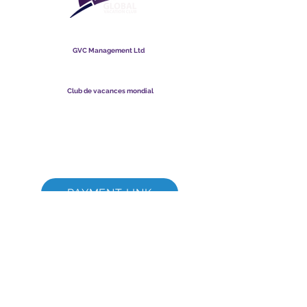
Club de vacances mondial
GVC Management Ltd
GVC Management est une société anonyme enregistrée en
Malaisie. Numéro d&#39;enregistrement de la société
003206286
-T
Club de vacances mondial
Global Vacation Club Ltd est une société à responsabilité
limitée enregistrée en Angleterre et au Pays de Galles. Numéro
d&#39;enregistrement de la société
12346367
Suite de téléchargement de brochures GVC
GVC XPRESS Loyalty Card
Vidéo promotionnelle GVC - Vacances de rêve
PAYMENT LINK
©
2017 - 2022
Le Global Vacation Club Tous droits réservés