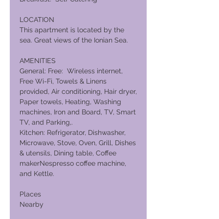
LOCATION
This apartment is located by the
sea. Great views of the Ionian Sea.
AMENITIES
General: Free: Wireless internet,
Free Wi-Fi, Towels & Linens
provided, Air conditioning, Hair dryer,
Paper towels, Heating, Washing
machines, Iron and Board, TV, Smart
TV, and Parking,.
Kitchen: Refrigerator, Dishwasher,
Microwave, Stove, Oven, Grill, Dishes
& utensils, Dining table, Coffee
makerNespresso coffee machine,
and Kettle.
Places
Nearby