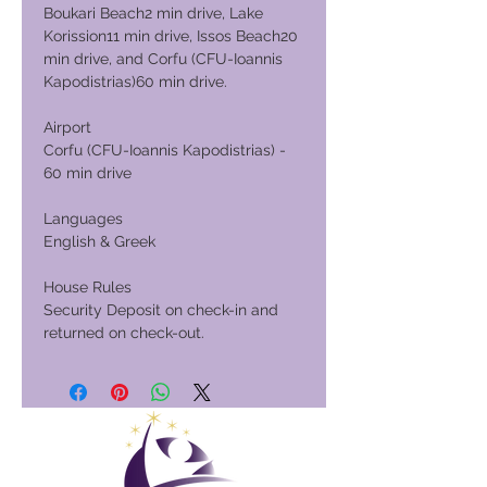
Boukari Beach2 min drive, Lake
Korission11 min drive, Issos Beach20
min drive, and Corfu (CFU-Ioannis
Kapodistrias)60 min drive.
Airport
Corfu (CFU-Ioannis Kapodistrias) -
60 min drive
Languages
English & Greek
House Rules
Security Deposit on check-in and
returned on check-out.