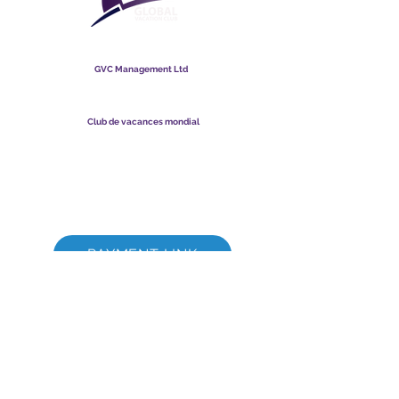
Club de vacances mondial
GVC Management Ltd
GVC Management est une société anonyme enregistrée en
Malaisie. Numéro d&#39;enregistrement de la société
003206286
-T
Club de vacances mondial
Global Vacation Club Ltd est une société à responsabilité
limitée enregistrée en Angleterre et au Pays de Galles. Numéro
d&#39;enregistrement de la société
12346367
Suite de téléchargement de brochures GVC
GVC XPRESS Loyalty Card
Vidéo promotionnelle GVC - Vacances de rêve
PAYMENT LINK
©
2017 - 2022
Le Global Vacation Club Tous droits réservés