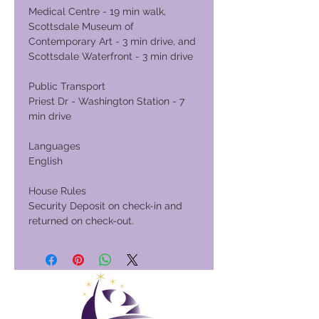
Medical Centre - 19 min walk,
Scottsdale Museum of
Contemporary Art - 3 min drive, and
Scottsdale Waterfront - 3 min drive
Public Transport
Priest Dr - Washington Station - 7
min drive
Languages
English
House Rules
Security Deposit on check-in and
returned on check-out.