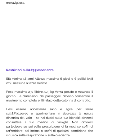
meravigliosa.
Restrizioni sull&#39;esperienza
Età minima 18 anni Altezza massima 6 piedi e 6 pollici (198
cm), nessuna altezza minima.
Peso massimo 230 libbre, 105 kg Verrai pesato e misurato il
giorno. Le dimensioni dei passeggeri devono consentire il
movimento completo e illimitato della colonna di controllo.
Devi essere abbastanza sano e agile per salire
sull&#39;aereo e sperimentare in sicurezza la natura
dinamica del volo - se hai dubbi sulla tua idoneità dovresti
consultare il tuo medico di famiglia. Non dovresti
partecipare se sei sotto prescrizione di farmaci, se soffri di
raffreddore, sei incinta o soffri di qualsiasi condizione che
influisca sulla respirazione o sulla coscienza