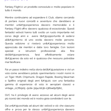
Fantasy Flight è un prodotto conosciuto e molto popolare in
tutto il mondo.
Mentre continuiamo ad espandere il Club, stiamo cercando
di portare nuovi concetti e avventure che darebbero ai
membri un&#39;esperienza davvero memorabile e il
Fantasy Flight offre davvero qualcosa di eccezionale. Questi
fantastici velivoli hanno tutti svolto un ruolo importante nel
corso degli anni e avere l&#39;opportunità di sedersi
all&#39;interno di uno eccita davvero molte persone.
Questa edizione si rivelerà un&#39;esperienza molto
apprezzata dai membri e dalle loro famiglie. Con lezioni
speciali e istruzioni professionali alla fine
dell&#39;esperienza, farai effettivamente volare
l&#39;aereo da solo ed è qualcosa che nessuno potrebbe
mai falsificare.
Fai un passo indietro nella storia dell&#39;aviazione e vivi un
volo come avrebbero potuto sperimentarlo i nostri nonni: in
un Tiger Moth, Chipmunk, Dragon Rapide, Boeing Stearman
o Spitfire originali degli anni &#39;20, con una fantastica
gamma di esperienze di volo in aeroplani classici e
vintage._cc781905 -5cde-3194-bb3b-136bad5cf58d_
GVC ha il privilegio di avere accesso ad alcuni degli aerei
più iconici del mondo ed è nostra gioia condividerli con te.
Dai un&#39;occhiata ad alcuni dei velivoli e ciò che ciascuno
offre e prova per te stesso un&#39;esperienza davvero