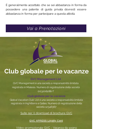
È generalmente accettato che se sei abbastanza in forma da
possedere una patente di guida privata dovresti essere
abbastanza in forma per partecipare a questa attività.
Vai a Prenotazioni
Club globale per le vacanze
GVC Management Ltd
GVC Management è una società a responsabilità limitata
registrata in Malesia. Numero di registrazione della società
003206286
-T
Club globale per le vacanze
Global Vacation Club Ltd è una società a responsabilità limitata
registrata in Inghilterra e Galles. Numero di registrazione della
società
12346367
Suite per il download di brochure GVC
GVC XPRESS Loyalty Card
Video promozionale GVC - Vacanza da sogno