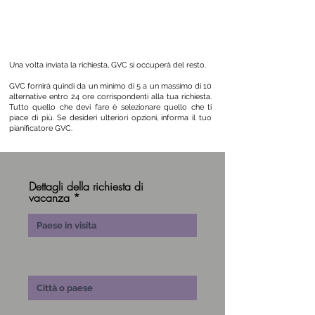
Global Vacation Club - Piattaforma di richiesta di
prenotazione
Una volta inviata la richiesta, GVC si occuperà del resto.
GVC fornirà quindi da un minimo di 5 a un massimo di 10
alternative entro 24 ore corrispondenti alla tua richiesta.
Tutto quello che devi fare è selezionare quello che ti
piace di più. Se desideri ulteriori opzioni, informa il tuo
pianificatore GVC.
Dettagli della richiesta di
vacanza