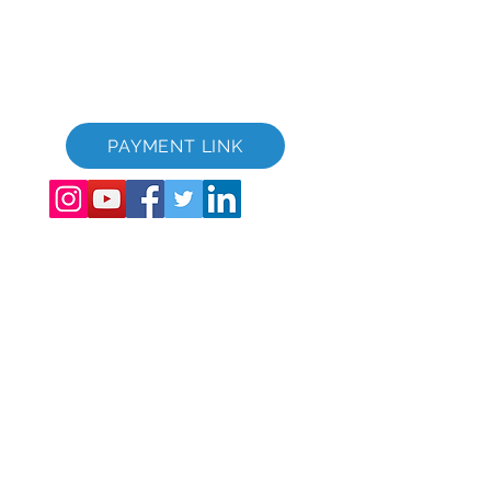
registrata in Inghilterra e Galles. Numero di registrazione della
società
12346367
Suite per il download di brochure GVC
GVC XPRESS Loyalty Card
Video promozionale GVC - Vacanza da sogno
PAYMENT LINK
©
2017 - 2022
The Global Vacation Club Tutti i diritti riservati