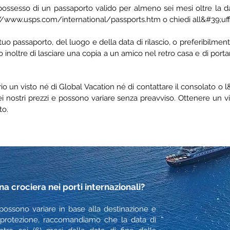
 possesso di un passaporto valido per almeno sei mesi oltre la dat
://www.usps.com/international/passports.htm
o chiedi all&#39;uff
 passaporto, del luogo e della data di rilascio, o preferibilment
inoltre di lasciare una copia a un amico nel retro casa e di port
o un visto né di Global Vacation né di contattare il consolato o l&#
i nostri prezzi e possono variare senza preavviso. Ottenere un vi
to.
crociera nei porti internazionali?​
i possono variare in base alla destinazione e
a protezione, raccomandiamo che la data di