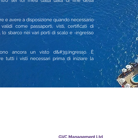
ro sei (6) mesi dalla data di fine della
ere e avere a disposizione quando necessario
alidi come passaporti, visti, certificati di
 lo sbarco nei vari porti di scalo e -ingresso
edono ancora un visto d&#39;ingresso. È
e tutti i visti necessari prima di iniziare la
ale per le
GVC Management Ltd