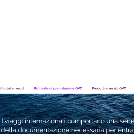
TS CHART GBP
COSA DICONO I NOSTRI MEMBRI
di hotel e resort
Richieste di prenotazione GVC
Prodotti e servizi GVC
I viaggi internazionali comportano una serie
della documentazione necessaria per entrare 