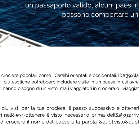
un passaporto valido, alcuni paesi ric
possono comportare una 
rociere popolari come i Caraibi orientali e occidentali, l&#39;A
i più esotiche potrebbero includere visite in un paese in cui avres
i hanno bisogno di un visto, ma i viaggiatori in crociera o i viaggiat
più visti per la tua crociera, il passo successivo è ottenerl
 nell&#39;ottenere il visto necessario prima dell&#39;arriv
di crociere il nome del paese e la parola &quot;visto&quo