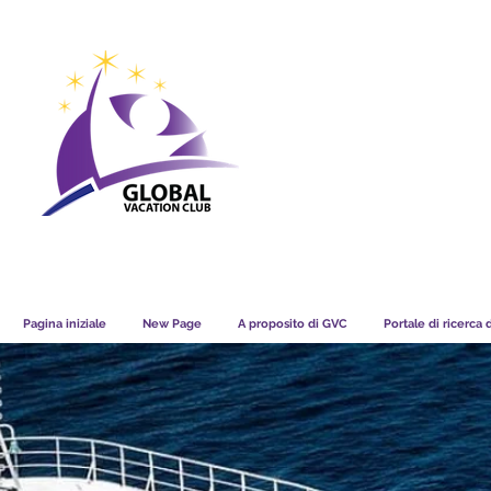
GVC POINTS CHART USD
GVC POIN
GVC MEMBERS LOUNGE
Pagina iniziale
New Page
A proposito di GVC
Portale di ricerca 