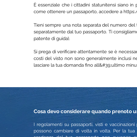
È essenziale che i cittadini statunitensi siano in
come ottenere un passaporto, accedere a
https
Tieni sempre una nota separata del numero del tuo
separatamente dal tuo passaporto. Ti consigliamo 
patente di guida).
Si prega di verificare attentamente se è necessari
costi del visto non sono generalmente inclusi ne
lasciare la tua domanda fino all&#39;ultimo minu
Cosa devo considerare quando prenoto una 
I regolamenti su passaporti, visti e vaccinazion
possono cambiare di volta in volta. Per la tu