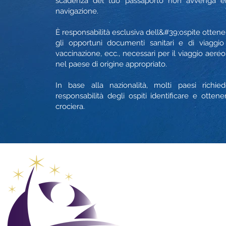
scadenza del tuo passaporto non avvenga ent
navigazione.
È responsabilità esclusiva dell&#39;ospite otten
gli opportuni documenti sanitari e di viaggio v
vaccinazione, ecc., necessari per il viaggio aereo,
nel paese di origine appropriato.
In base alla nazionalità, molti paesi richi
responsabilità degli ospiti identificare e ottener
crociera.
Club glob
vacanze