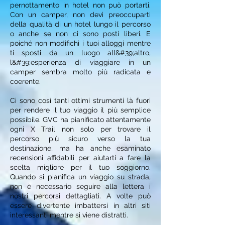
pernottamento in hotel non può portarti.
Con un camper, non devi preoccuparti
della qualità di un hotel lungo il percorso
o anche se non ci sono posti liberi. E
poiché non modifichi i tuoi alloggi mentre
ti sposti da un luogo all&#39;altro,
l&#39;esperienza di viaggiare in un
camper sembra molto più radicata e
coerente.
Ci sono così tanti ottimi strumenti là fuori
per rendere il tuo viaggio il più semplice
possibile. GVC ha pianificato attentamente
ogni X Trail non solo per trovare il
percorso più sicuro verso la tua
destinazione, ma ha anche esaminato
recensioni affidabili per aiutarti a fare la
scelta migliore per il tuo soggiorno.
Quando si pianifica un viaggio su strada,
non è necessario seguire alla lettera i
nostri percorsi dettagliati. A volte può
essere divertente imbattersi in altri siti
interessanti mentre si viene distratti.