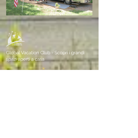
Global Vacation Club - Scopri i grandi
spazi aperti a casa
Club globale per le vacanze
GVC Management Ltd
GVC Management è una società a responsabilità limitata
registrata in Malesia. Numero di registrazione della società
003206286
-T
Club globale per le vacanze
Global Vacation Club Ltd è una società a responsabilità limitata
registrata in Inghilterra e Galles. Numero di registrazione della