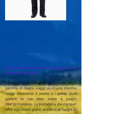
Sperimenta qualcosa che la maggior parte
non ha mai provato
I camper sono l&#39;ideale per una vasta
gamma di diversi viaggi su strada: mentre
viaggi attraverso il paese o i paesi, puoi
goderti le tue idee, soste e luoghi
d&#39;interesse. La portabilità dei camper
offre agli utenti pieno accesso ai luoghi in