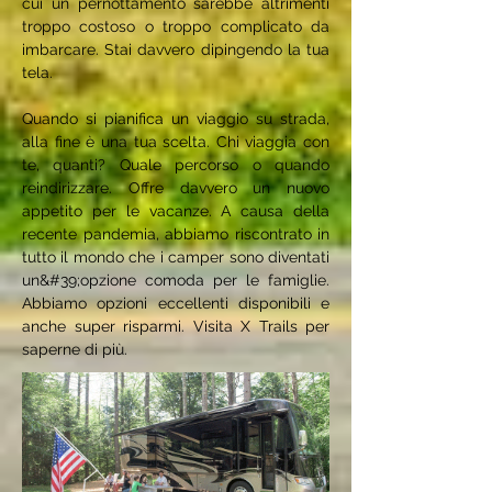
cui un pernottamento sarebbe altrimenti
troppo costoso o troppo complicato da
imbarcare. Stai davvero dipingendo la tua
tela.
Quando si pianifica un viaggio su strada,
alla fine è una tua scelta. Chi viaggia con
te, quanti? Quale percorso o quando
reindirizzare. Offre davvero un nuovo
appetito per le vacanze. A causa della
recente pandemia, abbiamo riscontrato in
tutto il mondo che i camper sono diventati
un&#39;opzione comoda per le famiglie.
Abbiamo opzioni eccellenti disponibili e
anche super risparmi. Visita X Trails per
saperne di più.