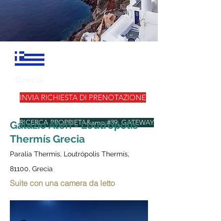
Grecia
INVIA RICHIESTA DI PRENOTAZIONE
RICERCA PROPRIETA&amp;#39; GATEWAY
Galazio Ateri - Loutrópolis
Thermís Grecia
Paralia Thermis, Loutrópolis Thermís,
81100, Grecia
Suite con una camera da letto