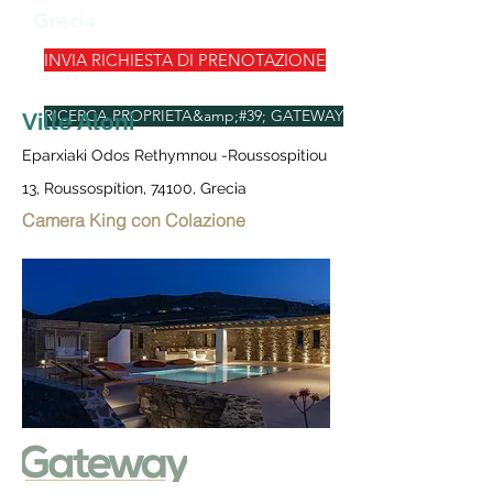
Grecia
INVIA RICHIESTA DI PRENOTAZIONE
RICERCA PROPRIETA&amp;#39; GATEWAY
Ville Aloni
Eparxiaki Odos Rethymnou -Roussospitiou
13, Roussospítion, 74100, Grecia
Camera King con Colazione