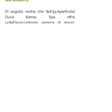
Di seguito vedrai che l&#39;Aparthotel
Duva &amp; Spa offre
un&#39;eccellente gamma di servizi,
per rendere il tuo soggiorno il più
confortevole possibile
Camere familiari
Camere non fumatori
Paddle Tennis
Aria condizionata
Autonoleggio
Asciugamani
Asciugamani/lenzuola (a pagamento)
Pantofole
Bagno privato
Gabinetto
Articoli da toeletta gratuiti
Accappatoio
Asciugacapelli