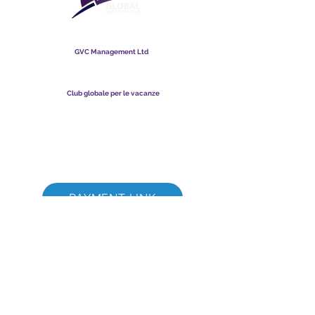
Club globale per le vacanze
GVC Management Ltd
GVC Management è una società a responsabilità limitata
registrata in Malesia. Numero di registrazione della società
003206286
-T
Club globale per le vacanze
Global Vacation Club Ltd è una società a responsabilità limitata
registrata in Inghilterra e Galles. Numero di registrazione della
società
12346367
Suite per il download di brochure GVC
GVC XPRESS Loyalty Card
Video promozionale GVC - Vacanza da sogno
PAYMENT LINK
©
2017 - 2022
The Global Vacation Club Tutti i diritti riservati