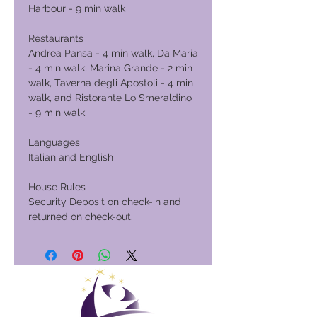
Harbour - 9 min walk
Restaurants
Andrea Pansa - 4 min walk, Da Maria
- 4 min walk, Marina Grande - 2 min
walk, Taverna degli Apostoli - 4 min
walk, and Ristorante Lo Smeraldino
- 9 min walk
Languages
Italian and English
House Rules
Security Deposit on check-in and
returned on check-out.