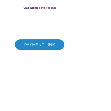
registrata in Malesia. Numero di registrazione della società
003206286
-T
Club globale per le vacanze
Global Vacation Club Ltd è una società a responsabilità limitata
registrata in Inghilterra e Galles. Numero di registrazione della
società
12346367
Suite per il download di brochure GVC
GVC XPRESS Loyalty Card
Video promozionale GVC - Vacanza da sogno
PAYMENT LINK
©
2017 - 2022
The Global Vacation Club Tutti i diritti riservati