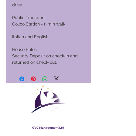
drive
Public Transport
Colico Station - 9 min walk
Italian and English
House Rules
Security Deposit on check-in and
returned on check-out.
Club globale per le vacanze
GVC Management Ltd
GVC Management è una società a responsabilità limitata