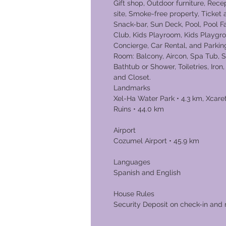
Gift shop, Outdoor furniture, Rec
site, Smoke-free property, Ticket 
Snack-bar, Sun Deck, Pool, Pool Fac
Club, Kids Playroom, Kids Playgrou
Concierge, Car Rental, and Parkin
Room: Balcony, Aircon, Spa Tub, Sa
Bathtub or Shower, Toiletries, Iron
and Closet.
Landmarks
Xel-Ha Water Park • 4.3 km, Xcar
Ruins • 44.0 km
Airport
Cozumel Airport • 45.9 km
Languages
Spanish and English
House Rules
Security Deposit on check-in and 