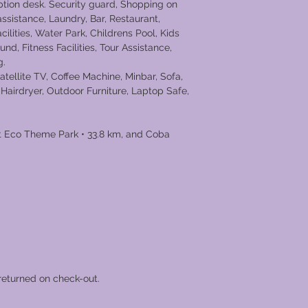
eption desk. Security guard, Shopping on
assistance, Laundry, Bar, Restaurant,
ilities, Water Park, Childrens Pool, Kids
nd, Fitness Facilities, Tour Assistance,
g.
tellite TV, Coffee Machine, Minbar, Sofa,
, Hairdryer, Outdoor Furniture, Laptop Safe,
et Eco Theme Park • 33.8 km, and Coba
returned on check-out.