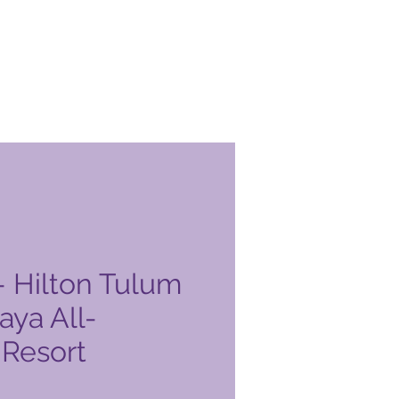
 Hilton Tulum
aya All-
 Resort