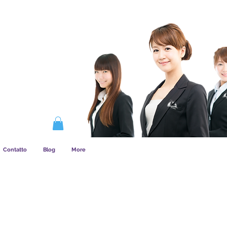
COME FUNZIONA L&amp;#39;ASSOCIAZIONE
Contatto
Blog
More