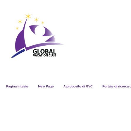
GVC POINTS CHART USD
GVC POIN
GVC MEMBERS LOUNGE
Pagina iniziale
New Page
A proposito di GVC
Portale di ricerca 