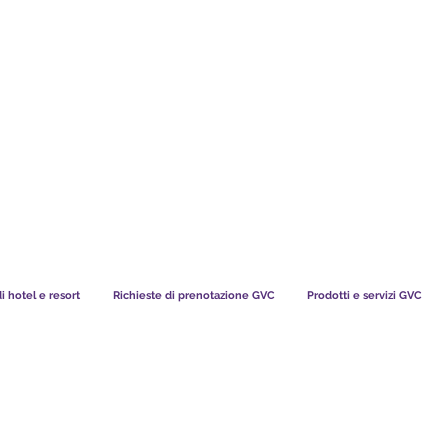
TS CHART GBP
COSA DICONO I NOSTRI MEMBRI
di hotel e resort
Richieste di prenotazione GVC
Prodotti e servizi GVC