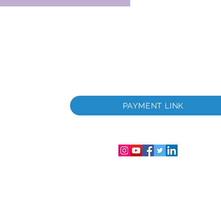
ità
PAYMENT LINK
trazione
nsabilità
ro di