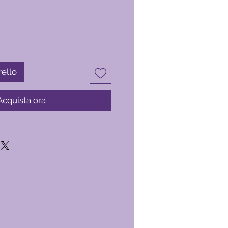
rello
Acquista ora