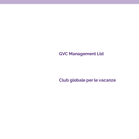
ale per le
GVC Management Ltd
GVC Management è una società a responsabil
limitata registrata in Malesia. Numero di regis
della società 003206286-T
nts.com
Club globale per le vacanze
pointsapp.com
Global Vacation Club Ltd è una società a respo
limitata registrata in Inghilterra e Galles. Nume
registrazione della società 12346367
e GVC - Vacanza da
GVC Affiliates Introduction
Do Not Sell My Personal Information
d di brochure GVC