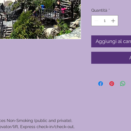
Quantità
*
Aggiungi al car
ces Non-Smoking (public and private),
ator/lift, Express check-in/check-out,