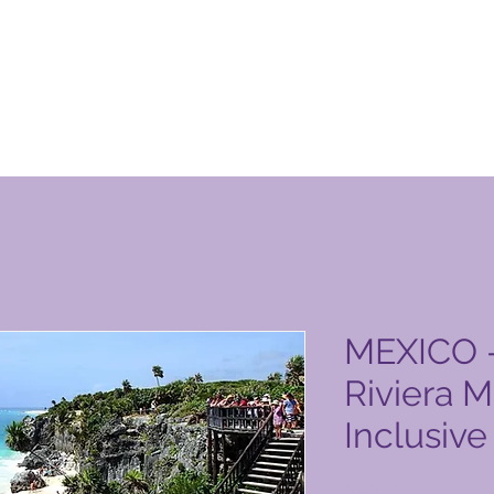
otto Global Vacation Club
MEXICO -
Riviera M
Inclusive
Prezzo
9002,00 ₱