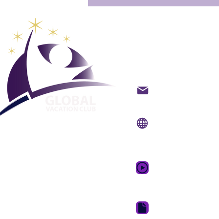
Club glob
vacanze
Contatto via e-mail
Sito web:
www.gvcpoi
App mobile:
www.gvc
Video promozional
sogno
Suite per il downloa