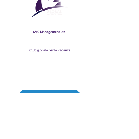
Club globale per le vacanze
GVC Management Ltd
GVC Management è una società a responsabilità limitata
registrata in Malesia. Numero di registrazione della società
003206286
-T
Club globale per le vacanze
Global Vacation Club Ltd è una società a responsabilità limitata
registrata in Inghilterra e Galles. Numero di registrazione della
società
12346367
Suite per il download di brochure GVC
GVC XPRESS Loyalty Card
Video promozionale GVC - Vacanza da sogno
PAYMENT LINK
©
2017 - 2022
The Global Vacation Club Tutti i diritti riservati