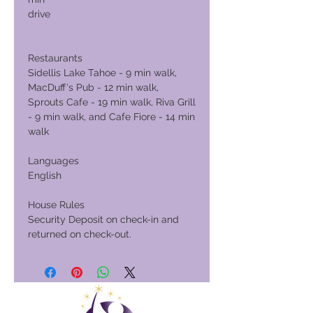
drive
Restaurants
Sidellis Lake Tahoe - 9 min walk,
MacDuff's Pub - 12 min walk,
Sprouts Cafe - 19 min walk, Riva Grill
- 9 min walk, and Cafe Fiore - 14 min
walk
Languages
English
House Rules
Security Deposit on check-in and
returned on check-out.