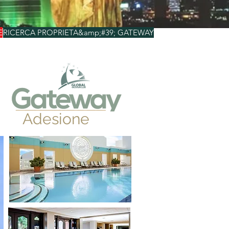
E
RICERCA PROPRIETA&amp;#39; GATEWAY
Adesione