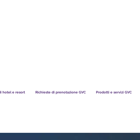
TS CHART GBP
COSA DICONO I NOSTRI MEMBRI
di hotel e resort
Richieste di prenotazione GVC
Prodotti e servizi GVC