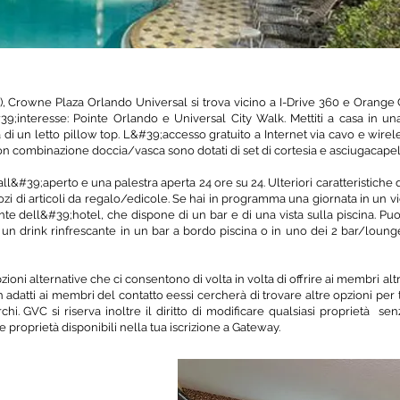
e), Crowne Plaza Orlando Universal si trova vicino a I-Drive 360 e Orang
&#39;interesse: Pointe Orlando e Universal City Walk.
Mettiti a casa in u
i un letto pillow top. L&#39;accesso gratuito a Internet via cavo e wire
 con combinazione doccia/vasca sono dotati di set di cortesia e asciugacapell
 all&#39;aperto e una palestra aperta 24 ore su 24. Ulteriori caratteristich
gozi di articoli da regalo/edicole. Se hai in programma una giornata in un vi
nte dell&#39;hotel, che dispone di un bar e di una vista sulla piscina. Pu
 un drink rinfrescante in un bar a bordo piscina o in uno dei 2 bar/lounge.
ioni alternative che ci consentono di volta in volta di offrire ai membri alt
n adatti ai membri del contatto e
essi
cercherà di trovare altre opzioni per
. GVC si riserva inoltre il diritto di modificare qualsiasi proprietà s
e proprietà disponibili nella tua iscrizione a Gateway.