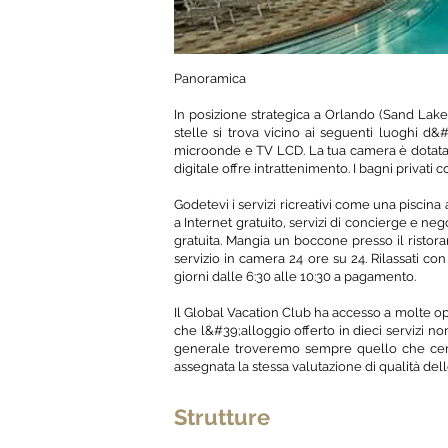
Panoramica
In posizione strategica a Orlando (Sand Lak
stelle si trova vicino ai seguenti luoghi d
microonde e TV LCD. La tua camera è dotata d
digitale offre intrattenimento. I bagni privati
Godetevi i servizi ricreativi come una piscina
a Internet gratuito, servizi di concierge e ne
gratuita. Mangia un boccone presso il ristora
servizio in camera 24 ore su 24. Rilassati con
giorni dalle 6:30 alle 10:30 a pagamento.
Il Global Vacation Club ha accesso a molte opz
che l&#39;alloggio offerto in dieci servizi no
generale troveremo sempre quello che cerchi
assegnata la stessa valutazione di qualità dell
Strutture