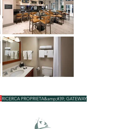
E
RICERCA PROPRIETA&amp;#39; GATEWAY