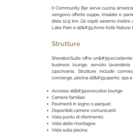
Il Community Bar serve cucina american
vengono offerte zuppe, insalate e pani
dista 12,9 km. Gli ospiti saranno inoltr
Lake Park e all&#39;Anne Kolb Nature 
Strutture
Sheraton
Suite
offre un&#39;eccellente
business lounge, servizio lavanderi
24
scrivania, Strutture
include connessi
concierge, piscina all&#39;aperto, spa 
Accesso all&#39;executive lounge
Camere familiari
Pavimenti in legno o parquet
Disponibili camere comunicanti
Vista punto di riferimento
Vista delle montagne
Vista sulla piscina