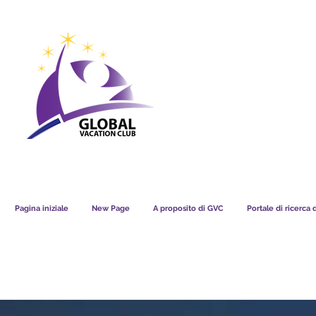
GVC POINTS CHART USD
GVC POIN
GVC MEMBERS LOUNGE
Pagina iniziale
New Page
A proposito di GVC
Portale di ricerca 