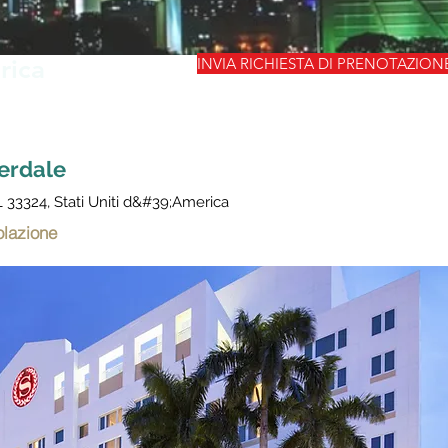
rica
INVIA RICHIESTA DI PRENOTAZION
erdale
FL 33324, Stati Uniti d&#39;America
olazione