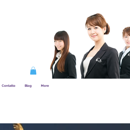
COME FUNZIONA L&amp;#39;ASSOCIAZIONE
Contatto
Blog
More