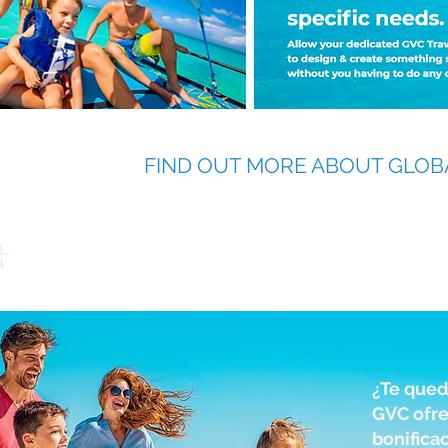
FIND OUT MORE ABOUT GLOB
GVC Bonus Breaks que ofrece un valor excele
todo el año
¿Te qued
GVC ofr
bonifica