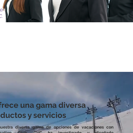
la
C.
frece una gama diversa
ductos y servicios
uestra diversa gama de opciones de vacaciones con
acation Club. GVC ha investigado y diseñado