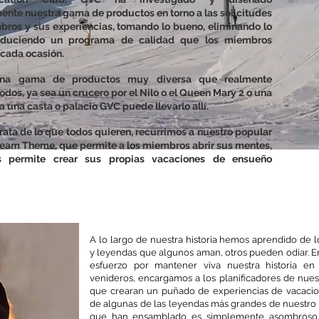
nte nuestra gama de productos en torno a las solicitudes
bros y sus experiencias, tomando lo bueno, eliminando lo
duciendo un programa de calidad que los miembros
cada ocasión.
na gama de productos muy diversa que realmente
todos, ya sea un crucero por el Nilo o el Queen Mary 2 o una
o a una casta o palacio GVC puede llevarlo allí.
rata de lo que todos quieren, recurrimos a nuestro popular
eam Theme, que permite a los miembros abrir sus mentes,
 permite crear sus propias vacaciones de ensueño
nte Leyendas históricas de GVC
A lo largo de nuestra historia hemos aprendido de 
y leyendas que algunos aman, otros pueden odiar. E
esfuerzo por mantener viva nuestra historia en 
venideros, encargamos a los planificadores de nues
que crearan un puñado de experiencias de vacacio
de algunas de las leyendas más grandes de nuestro 
que han ensamblado es simplemente asombroso.