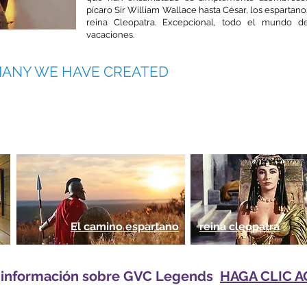
pícaro Sir William Wallace hasta César, los espartanos
reina Cleopatra. Excepcional, todo el mundo d
vacaciones.
MANY WE HAVE CREATED
illermo
ce
El camino espartano
reina cleopatra
 información sobre GVC Legends
HAGA CLIC A