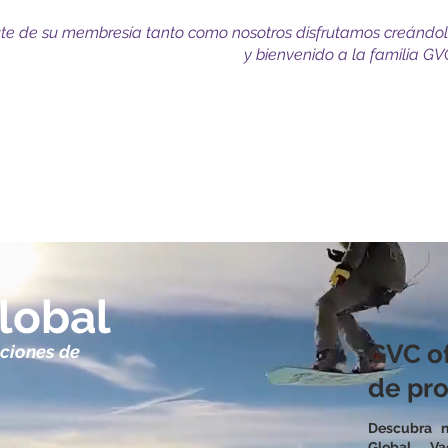
ute de su membresía tanto como nosotros disfrutamos creándo
y bienvenido a la familia GV
 vacacionales
lobal
GVC o
ciones de
de pro
Descubra n
Global V