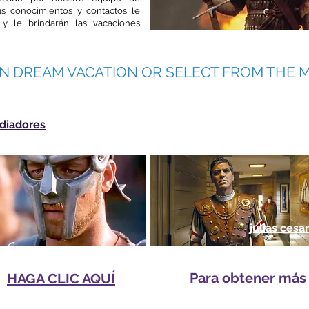
Sus conocimientos y contactos le
y le brindarán las vacaciones
N DREAM VACATION OR SELECT FROM THE 
Sir Gu
Walla
diadores
julias cesar
Para obtener más
s
HAGA CLIC AQUÍ