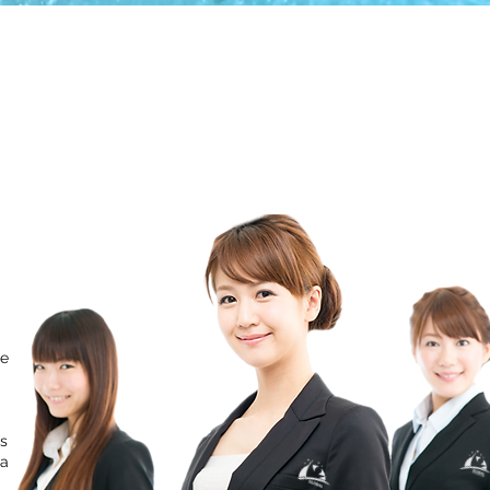
XXI.
le
as
ya