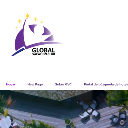
GVC POINTS CHART USD
GVC POIN
GVC MEMBERS LOUNGE
Hogar
New Page
Sobre GVC
Portal de búsqueda de hotele