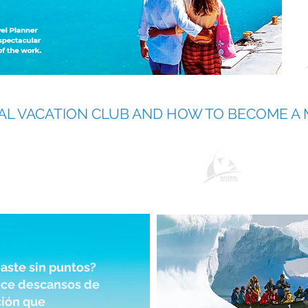
AL VACATION CLUB AND HOW TO BECOME A
nte durante
Próxim
complet
aste sin puntos?
ece descansos de
ción que