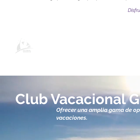
Disfr
Productos y servicios de clubes
globales
Club Vacacional G
Ofrecer una amplia gama de op
vacaciones.