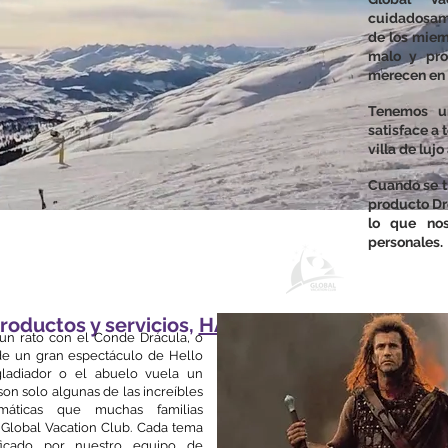
cuidadosame
de los miem
malo y pro
merecen en 
Tenemos u
satisface a 
villa de luj
Cuando se t
producto Dr
lo que nos
personales.
Próximame
productos y servicios,
HAGA CLIC AQUÍ
n rato con el Conde Drácula, o
 de un gran espectáculo de Hello
gladiador o el abuelo vuela un
 son solo algunas de las increíbles
emáticas que muchas familias
Global Vacation Club. Cada tema
ficado por nuestro equipo de