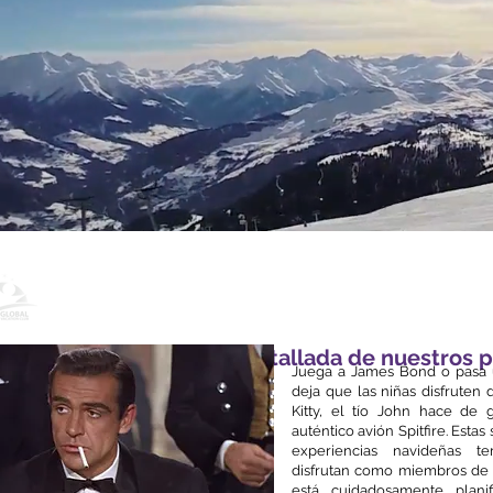
¿Buscando algo completamente diferente?
Para ver una lista detallada de nuestros 
Juega a James Bond o pasa u
deja que las niñas disfruten
Kitty, el tío John hace de 
auténtico avión Spitfire. Estas
experiencias navideñas t
disfrutan como miembros de 
está cuidadosamente plani